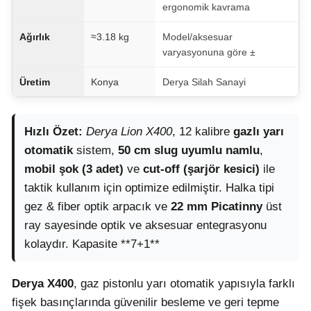
ergonomik kavrama
Ağırlık
≈3.18 kg
Model/aksesuar
varyasyonuna göre ±
Üretim
Konya
Derya Silah Sanayi
Hızlı Özet:
Derya Lion X400
, 12 kalibre
gazlı yarı
otomatik
sistem,
50 cm slug uyumlu namlu
,
mobil şok (3 adet)
ve
cut-off (şarjör kesici)
ile
taktik kullanım için optimize edilmiştir. Halka tipi
gez & fiber optik arpacık ve
22 mm Picatinny
üst
ray sayesinde optik ve aksesuar entegrasyonu
kolaydır. Kapasite **7+1**
Derya X400
, gaz pistonlu yarı otomatik yapısıyla farklı
fişek basınçlarında güvenilir besleme ve geri tepme