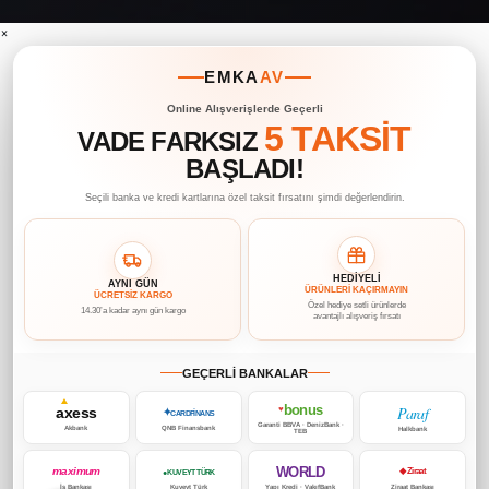
×
EMKA
AV
Online Alışverişlerde Geçerli
5 TAKSİT
VADE FARKSIZ
BAŞLADI!
Seçili banka ve kredi kartlarına özel taksit fırsatını şimdi değerlendirin.
HEDİYELİ
AYNI GÜN
ÜRÜNLERİ KAÇIRMAYIN
ÜCRETSİZ KARGO
Özel hediye setli ürünlerde
14.30’a kadar aynı gün kargo
avantajlı alışveriş fırsatı
GEÇERLİ BANKALAR
bonus
Paraf
axess
♥
✦
CARDFİNANS
Garanti BBVA · DenizBank ·
Akbank
QNB Finansbank
Halkbank
TEB
WORLD
maximum
◆ Ziraat
● KUVEYT TÜRK
İş Bankası
Kuveyt Türk
Yapı Kredi · VakıfBank
Ziraat Bankası