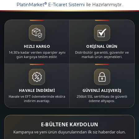
®
PlatinMarket
E-Ticaret Sistemi
İle Hazırlanmıştır.
HIZLI KARGO
ORİJİNAL ÜRÜN
14:30'a kadar verilen siparişler aynı
Distribütör garantili, güvenilir ve
gün kargoya teslim edilir.
markalı ürün seçenekleri.
HAVALE İNDİRİMİ
GÜVENLİ ALIŞVERİŞ
Havale ve EFT ödemelerinde ekstra
256bit SSL sertifikası ile güvenli
indirim avantajı.
ödeme altyapısı.
E-BÜLTENE KAYDOLUN
Kampanya ve yeni ürün duyurularından ilk siz haberdar olun.