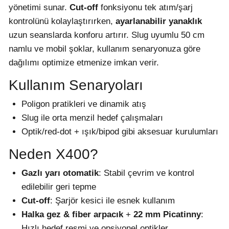
yönetimi sunar.
Cut-off
fonksiyonu tek atım/şarj
kontrolünü kolaylaştırırken,
ayarlanabilir yanaklık
uzun seanslarda konforu artırır. Slug uyumlu 50 cm
namlu ve mobil şoklar, kullanım senaryonuza göre
dağılımı optimize etmenize imkan verir.
Kullanım Senaryoları
Poligon pratikleri ve dinamik atış
Slug ile orta menzil hedef çalışmaları
Optik/red-dot + ışık/bipod gibi aksesuar kurulumları
Neden X400?
Gazlı yarı otomatik
: Stabil çevrim ve kontrol
edilebilir geri tepme
Cut-off
: Şarjör kesici ile esnek kullanım
Halka gez & fiber arpacık
+
22 mm Picatinny
:
Hızlı hedef resmi ve opsiyonel optikler