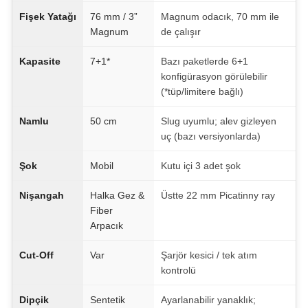
Fişek Yatağı
76 mm / 3”
Magnum odacık, 70 mm ile
Magnum
de çalışır
Kapasite
7+1*
Bazı paketlerde 6+1
konfigürasyon görülebilir
(*tüp/limitere bağlı)
Namlu
50 cm
Slug uyumlu; alev gizleyen
uç (bazı versiyonlarda)
Şok
Mobil
Kutu içi 3 adet şok
Nişangah
Halka Gez &
Üstte 22 mm Picatinny ray
Fiber
Arpacık
Cut-Off
Var
Şarjör kesici / tek atım
kontrolü
Dipçik
Sentetik
Ayarlanabilir yanaklık;