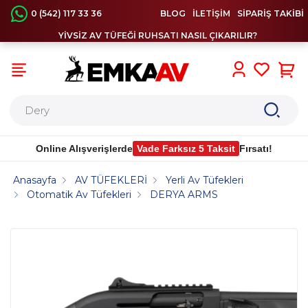
0 (542) 117 33 36
BLOG
İLETİŞİM
SİPARİŞ TAKİBİ
YİVSİZ AV TÜFEĞİ RUHSATI NASIL ÇIKARILIR?
0
Online Alışverişlerde
Vade Farksız 5 Taksit
Fırsatı!
Anasayfa
AV TÜFEKLERİ
Yerli Av Tüfekleri
Otomatik Av Tüfekleri
DERYA ARMS