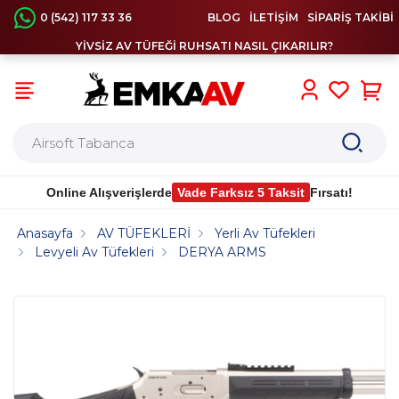
0 (542) 117 33 36
BLOG
İLETİŞİM
SİPARİŞ TAKİBİ
YİVSİZ AV TÜFEĞİ RUHSATI NASIL ÇIKARILIR?
0
Online Alışverişlerde
Vade Farksız 5 Taksit
Fırsatı!
Anasayfa
AV TÜFEKLERİ
Yerli Av Tüfekleri
Levyeli Av Tüfekleri
DERYA ARMS