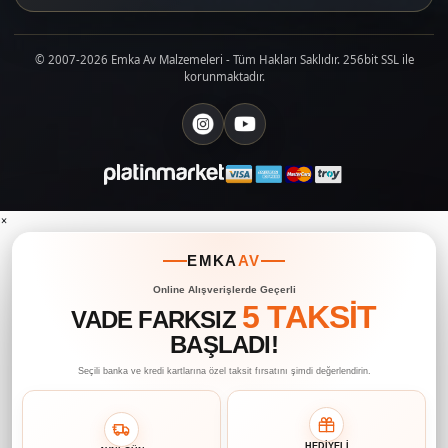
© 2007-2026 Emka Av Malzemeleri - Tüm Hakları Saklıdır. 256bit SSL ile
korunmaktadır.
×
EMKA
AV
Online Alışverişlerde Geçerli
5 TAKSİT
VADE FARKSIZ
BAŞLADI!
Seçili banka ve kredi kartlarına özel taksit fırsatını şimdi değerlendirin.
HEDİYELİ