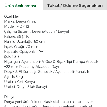
Taksit / Ödeme Seçenekleri
Ürün Açıklaması
Özellikler
Marka: Derya Arms
Model: MD-412
Çalışma Sistemi: Lever&Action / Levyeli
Kalibre: 36 (.410)
Namlu Uzunluğu: 50 cm
Fişek Yatağı: 70 mm
Kapasite Opsiyonları: 7+1
Şok: 1-3-5
Nişangah: Ayarlanabilir V Gez & Bıçak Tipi Rampa Arpacık
+22 mm Picatinny Aksesuar Rayı
Dipçik & El Kundağı: Sentetik / Ayarlanabilir Yanaklık
Ağırlık: 3 kg
Üretim Yeri: Konya
Üretici: Derya Silah Sanayi
Dizayn
Derya yeni ürünü ile en klasik silah tasarımı olan Lever
Action modelini, güncellenen yeni mekanik ve görsel