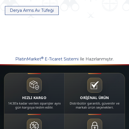
Derya Arms Av Tüfeği
®
PlatinMarket
E-Ticaret Sistemi
İle Hazırlanmıştır.
HIZLI KARGO
ORİJİNAL ÜRÜN
14:30'a kadar verilen siparişler aynı
Distribütör garantili, güvenilir ve
gün kargoya teslim edilir.
markalı ürün seçenekleri.