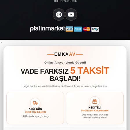
korunmaktadır.
×
EMKA
AV
Online Alışverişlerde Geçerli
5 TAKSİT
VADE FARKSIZ
BAŞLADI!
Seçili banka ve kredi kartlarına özel taksit fırsatını şimdi değerlendirin.
HEDİYELİ
AYNI GÜN
ÜRÜNLERİ KAÇIRMAYIN
ÜCRETSİZ KARGO
Özel hediye setli ürünlerde
14.30’a kadar aynı gün kargo
avantajlı alışveriş fırsatı