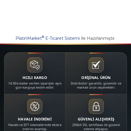
®
PlatinMarket
E-Ticaret Sistemi
İle Hazırlanmıştır.
HIZLI KARGO
ORİJİNAL ÜRÜN
14:30'a kadar verilen siparişler aynı
Distribütör garantili, güvenilir ve
gün kargoya teslim edilir.
markalı ürün seçenekleri.
HAVALE İNDİRİMİ
GÜVENLİ ALIŞVERİŞ
Havale ve EFT ödemelerinde ekstra
256bit SSL sertifikası ile güvenli
indirim avantajı.
ödeme altyapısı.