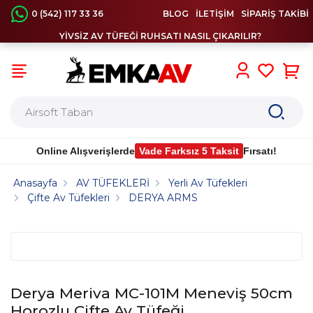
0 (542) 117 33 36
BLOG
İLETİŞİM
SİPARİŞ TAKİBİ
YİVSİZ AV TÜFEĞİ RUHSATI NASIL ÇIKARILIR?
0
Online Alışverişlerde
Vade Farksız 5 Taksit
Fırsatı!
Anasayfa
AV TÜFEKLERİ
Yerli Av Tüfekleri
Çifte Av Tüfekleri
DERYA ARMS
Derya Meriva MC-101M Meneviş 50cm
Horozlu Çifte Av Tüfeği