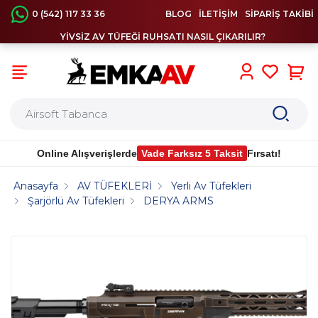
0 (542) 117 33 36
BLOG
İLETİŞİM
SİPARİŞ TAKİBİ
YİVSİZ AV TÜFEĞİ RUHSATI NASIL ÇIKARILIR?
0
Online Alışverişlerde
Vade Farksız 5 Taksit
Fırsatı!
Anasayfa
AV TÜFEKLERİ
Yerli Av Tüfekleri
Şarjörlü Av Tüfekleri
DERYA ARMS