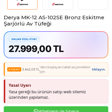
Derya MK-12 AS-102SE Bronz Eskitme
Şarjörlü Av Tüfeği
27.999,00 TL
'den başlayan taksit seçenekleri
3.642,05 TL
tıklayın.
için
Yasal Uyarı
Yasa gereği bu ürünün satışı web sitemiz
üzerinden yapılamaz.
Whatsapp ile Sipariş