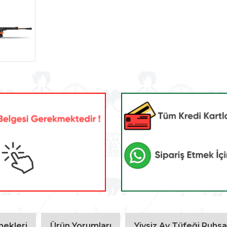
ekleri
Ürün Yorumları
Yivsiz Av Tüfeği Ruhsat