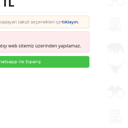
 TL
başlayan taksit seçenekleri için
tıklayın.
tışı web sitemiz üzerinden yapılamaz.
atsapp ile Sipariş