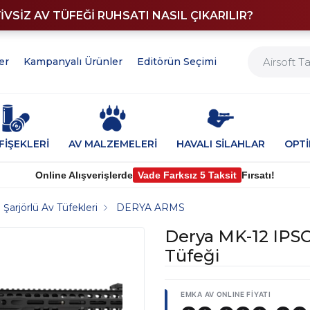
YİVSİZ AV TÜFEĞİ RUHSATI NASIL ÇIKARILIR?
er
Kampanyalı Ürünler
Editörün Seçimi
FİŞEKLERİ
AV MALZEMELERİ
HAVALI SİLAHLAR
OPT
Online Alışverişlerde
Vade Farksız 5 Taksit
Fırsatı!
Şarjörlü Av Tüfekleri
DERYA ARMS
Derya MK-12 IPSC
Tüfeği