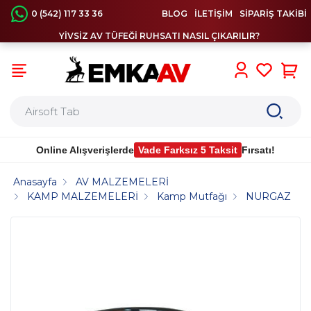
0 (542) 117 33 36
BLOG
İLETİŞİM
SİPARİŞ TAKİBİ
YİVSİZ AV TÜFEĞİ RUHSATI NASIL ÇIKARILIR?
0
Online Alışverişlerde
Vade Farksız 5 Taksit
Fırsatı!
Anasayfa
AV MALZEMELERİ
KAMP MALZEMELERİ
Kamp Mutfağı
NURGAZ