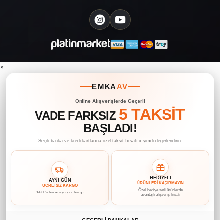
×
EMKA
AV
Online Alışverişlerde Geçerli
5 TAKSİT
VADE FARKSIZ
BAŞLADI!
Seçili banka ve kredi kartlarına özel taksit fırsatını şimdi değerlendirin.
HEDİYELİ
AYNI GÜN
ÜRÜNLERİ KAÇIRMAYIN
ÜCRETSİZ KARGO
Özel hediye setli ürünlerde
14.30’a kadar aynı gün kargo
avantajlı alışveriş fırsatı