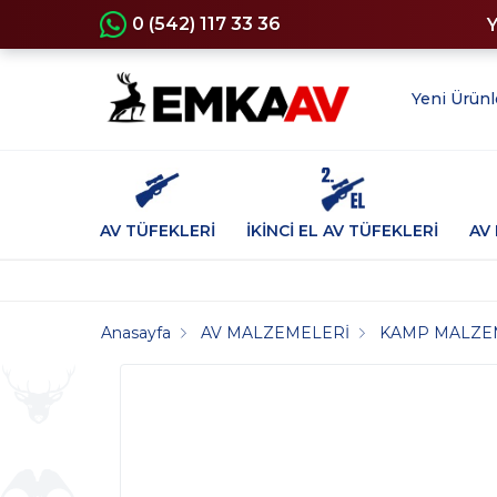
0 (542) 117 33 36
Yeni Ürünl
AV TÜFEKLERİ
İKİNCİ EL AV TÜFEKLERİ
AV 
Anasayfa
AV MALZEMELERİ
KAMP MALZE