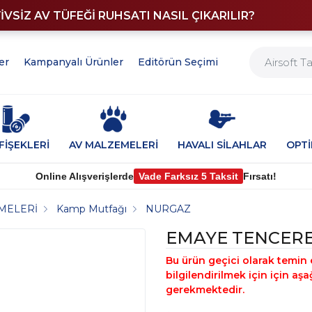
YİVSİZ AV TÜFEĞİ RUHSATI NASIL ÇIKARILIR?
er
Kampanyalı Ürünler
Editörün Seçimi
FİŞEKLERİ
AV MALZEMELERİ
HAVALI SİLAHLAR
OPT
Online Alışverişlerde
Vade Farksız 5 Taksit
Fırsatı!
MELERİ
Kamp Mutfağı
NURGAZ
EMAYE TENCERE
Bu ürün geçici olarak temin 
bilgilendirilmek için için a
gerekmektedir.