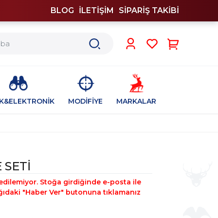
BLOG
İLETİŞİM
SİPARİŞ TAKİBİ
0
İK&ELEKTRONİK
MODİFİYE
MARKALAR
 SETİ
edilemiyor. Stoğa girdiğinde e-posta ile
şağıdaki "Haber Ver" butonuna tıklamanız