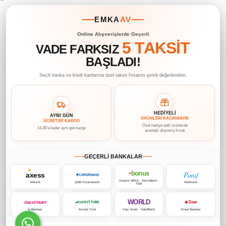
EMKA
AV
Online Alışverişlerde Geçerli
5 TAKSİT
VADE FARKSIZ
BAŞLADI!
Seçili banka ve kredi kartlarına özel taksit fırsatını şimdi değerlendirin.
HEDİYELİ
AYNI GÜN
ÜRÜNLERİ KAÇIRMAYIN
ÜCRETSİZ KARGO
Özel hediye setli ürünlerde
14.30’a kadar aynı gün kargo
avantajlı alışveriş fırsatı
GEÇERLİ BANKALAR
bonus
Paraf
axess
♥
✦
CARDFİNANS
Garanti BBVA · DenizBank ·
Akbank
QNB Finansbank
Halkbank
TEB
WORLD
maximum
◆ Ziraat
● KUVEYT TÜRK
İş Bankası
Kuveyt Türk
Yapı Kredi · VakıfBank
Ziraat Bankası