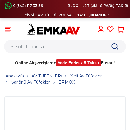
0 (542) 117 33 36
BLOG
İLETİŞİM
SİPARİŞ TAKİBİ
YİVSİZ AV TÜFEĞİ RUHSATI NASIL ÇIKARILIR?
0
Online Alışverişlerde
Vade Farksız 5 Taksit
Fırsatı!
Anasayfa
AV TÜFEKLERİ
Yerli Av Tüfekleri
Şarjörlü Av Tüfekleri
ERMOX