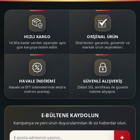
HIZLI KARGO
ORİJİNAL ÜRÜN
14:30'a kadar verilen siparişler aynı
Distribütör garantili, güvenilir ve
gün kargoya teslim edilir.
markalı ürün seçenekleri.
HAVALE İNDİRİMİ
GÜVENLİ ALIŞVERİŞ
Havale ve EFT ödemelerinde ekstra
256bit SSL sertifikası ile güvenli
indirim avantajı.
ödeme altyapısı.
E-BÜLTENE KAYDOLUN
Kampanya ve yeni ürün duyurularından ilk siz haberdar olun.
+