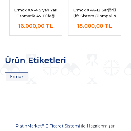
Ermox XA-4 Siyah Yarı
Ermox XPA-12 Şarjörlü
Otomatik Av Tüfeği
Çift Sistem (Pompalı &
Otomatik) Av Tüfeği
16.000,00
TL
18.000,00
TL
Sabit Dipçik
Ürün Etiketleri
Ermox
®
PlatinMarket
E-Ticaret Sistemi
İle Hazırlanmıştır.