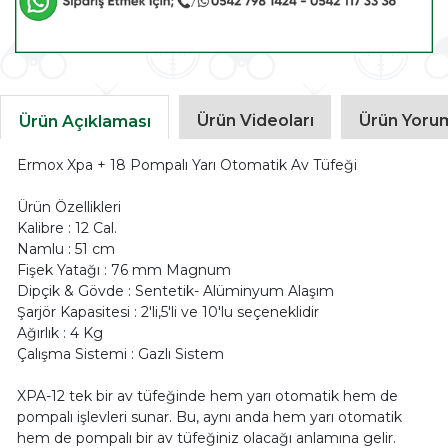
Ürün Videoları
Ürün Yorum
Ürün Açıklaması
Ermox Xpa + 18 Pompalı Yarı Otomatik Av Tüfeği
Ürün Özellikleri
Kalibre : 12 Cal.
Namlu : 51 cm
Fişek Yatağı : 76 mm Magnum
Dipçik & Gövde : Sentetik- Alüminyum Alaşım
Şarjör Kapasitesi : 2'li,5'li ve 10'lu seçeneklidir
Ağırlık : 4 Kg
Çalışma Sistemi : Gazlı Sistem
XPA-12 tek bir av tüfeğinde hem yarı otomatik hem de
pompalı işlevleri sunar. Bu, aynı anda hem yarı otomatik
hem de pompalı bir av tüfeğiniz olacağı anlamına gelir.