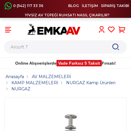
0 (542) 117 33 36
BLOG
İLETİŞİM
SİPARİŞ TAKİBİ
YİVSİZ AV TÜFEĞİ RUHSATI NASIL ÇIKARILIR?
0
Online Alışverişlerde
Vade Farksız 5 Taksit
Fırsatı!
Anasayfa
AV MALZEMELERİ
KAMP MALZEMELERİ
NURGAZ Kamp Ürünleri
NURGAZ