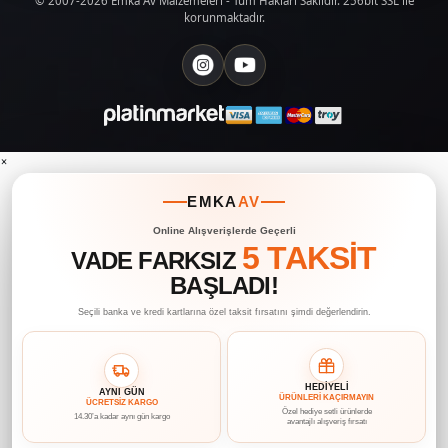
© 2007-2026 Emka Av Malzemeleri - Tüm Hakları Saklıdır. 256bit SSL ile
korunmaktadır.
×
EMKA
AV
Online Alışverişlerde Geçerli
5 TAKSİT
VADE FARKSIZ
BAŞLADI!
Seçili banka ve kredi kartlarına özel taksit fırsatını şimdi değerlendirin.
HEDİYELİ
AYNI GÜN
ÜRÜNLERİ KAÇIRMAYIN
ÜCRETSİZ KARGO
Özel hediye setli ürünlerde
14.30’a kadar aynı gün kargo
avantajlı alışveriş fırsatı