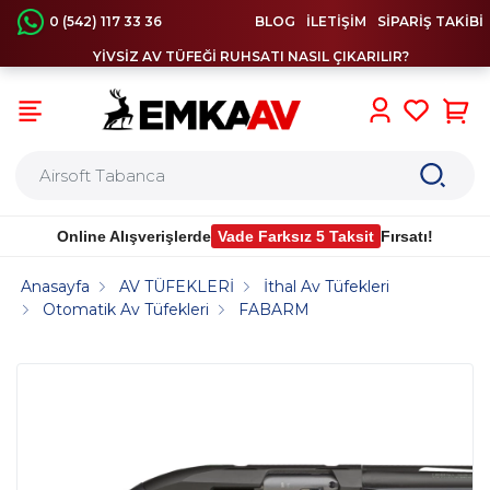
0 (542) 117 33 36
BLOG
İLETİŞİM
SİPARİŞ TAKİBİ
YİVSİZ AV TÜFEĞİ RUHSATI NASIL ÇIKARILIR?
0
Online Alışverişlerde
Vade Farksız 5 Taksit
Fırsatı!
Anasayfa
AV TÜFEKLERİ
İthal Av Tüfekleri
Otomatik Av Tüfekleri
FABARM