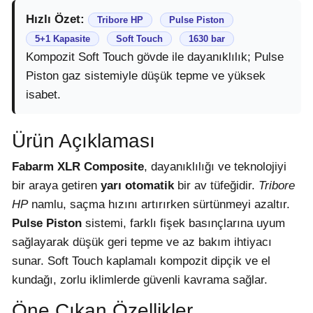
Hızlı Özet:
Tribore HP
Pulse Piston
5+1 Kapasite
Soft Touch
1630 bar
Kompozit Soft Touch gövde ile dayanıklılık; Pulse
Piston gaz sistemiyle düşük tepme ve yüksek
isabet.
Ürün Açıklaması
Fabarm XLR Composite
, dayanıklılığı ve teknolojiyi
bir araya getiren
yarı otomatik
bir av tüfeğidir.
Tribore
HP
namlu, saçma hızını artırırken sürtünmeyi azaltır.
Pulse Piston
sistemi, farklı fişek basınçlarına uyum
sağlayarak düşük geri tepme ve az bakım ihtiyacı
sunar. Soft Touch kaplamalı kompozit dipçik ve el
kundağı, zorlu iklimlerde güvenli kavrama sağlar.
Öne Çıkan Özellikler