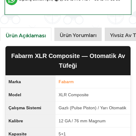
Ürün Yorumları
Yivsiz Av T
Ürün Açıklaması
Fabarm XLR Composite — Otomatik Av
Tüfeği
Marka
Fabarm
Model
XLR Composite
Çalışma Sistemi
Gazlı (Pulse Piston) / Yarı Otomatik
Kalibre
12 GA / 76 mm Magnum
Kapasite
5+1