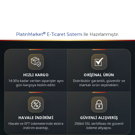
®
PlatinMarket
E-Ticaret Sistemi
İle Hazırlanmıştır.
HIZLI KARGO
ORİJİNAL ÜRÜN
14:30'a kadar verilen siparişler aynı
Distribütör garantili, güvenilir ve
gün kargoya teslim edilir.
markalı ürün seçenekleri.
HAVALE İNDİRİMİ
GÜVENLİ ALIŞVERİŞ
Havale ve EFT ödemelerinde ekstra
256bit SSL sertifikası ile güvenli
indirim avantajı.
ödeme altyapısı.