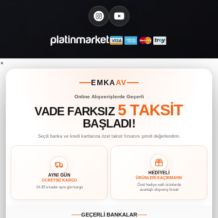
×
EMKA
AV
Online Alışverişlerde Geçerli
5 TAKSİT
VADE FARKSIZ
BAŞLADI!
Seçili banka ve kredi kartlarına özel taksit fırsatını şimdi değerlendirin.
HEDİYELİ
AYNI GÜN
ÜRÜNLERİ KAÇIRMAYIN
ÜCRETSİZ KARGO
Özel hediye setli ürünlerde
14.30’a kadar aynı gün kargo
avantajlı alışveriş fırsatı
GEÇERLİ BANKALAR