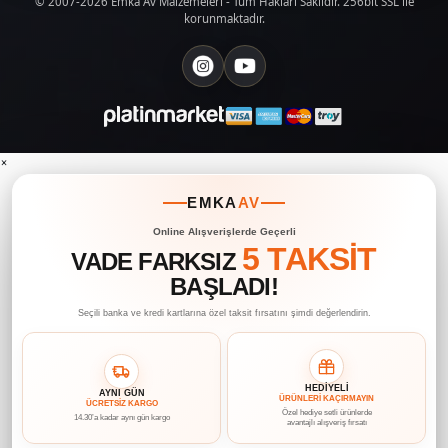
© 2007-2026 Emka Av Malzemeleri - Tüm Hakları Saklıdır. 256bit SSL ile
korunmaktadır.
×
EMKA
AV
Online Alışverişlerde Geçerli
5 TAKSİT
VADE FARKSIZ
BAŞLADI!
Seçili banka ve kredi kartlarına özel taksit fırsatını şimdi değerlendirin.
HEDİYELİ
AYNI GÜN
ÜRÜNLERİ KAÇIRMAYIN
ÜCRETSİZ KARGO
Özel hediye setli ürünlerde
14.30’a kadar aynı gün kargo
avantajlı alışveriş fırsatı