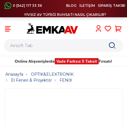
0 (542) 117 33 36
BLOG
İLETİŞİM
SİPARİŞ TAKİBİ
YİVSİZ AV TÜFEĞİ RUHSATI NASIL ÇIKARILIR?
0
Online Alışverişlerde
Vade Farksız 5 Taksit
Fırsatı!
Anasayfa
OPTİK&ELEKTRONİK
El Feneri & Projektör
FENİX