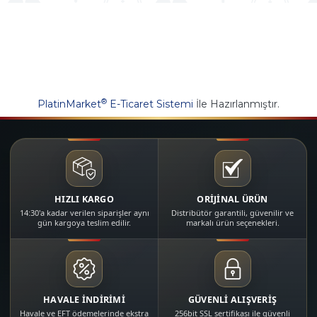
®
PlatinMarket
E-Ticaret Sistemi
İle Hazırlanmıştır.
HIZLI KARGO
ORİJİNAL ÜRÜN
14:30'a kadar verilen siparişler aynı
Distribütör garantili, güvenilir ve
gün kargoya teslim edilir.
markalı ürün seçenekleri.
HAVALE İNDİRİMİ
GÜVENLİ ALIŞVERİŞ
Havale ve EFT ödemelerinde ekstra
256bit SSL sertifikası ile güvenli