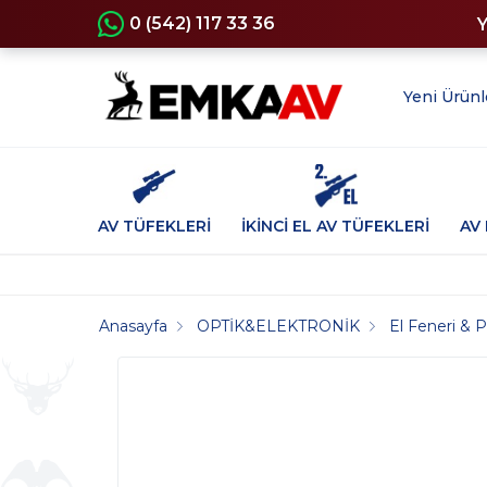
0 (542) 117 33 36
Yeni Ürünl
AV TÜFEKLERİ
İKİNCİ EL AV TÜFEKLERİ
AV 
Anasayfa
OPTİK&ELEKTRONİK
El Feneri & P