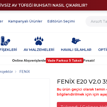
YİVSİZ AV TÜFEĞİ RUHSATI NASIL ÇIKARILIR?
er
Kampanyalı Ürünler
Editörün Seçimi
FİŞEKLERİ
AV MALZEMELERİ
HAVALI SİLAHLAR
OPT
Online Alışverişlerde
Vade Farksız 5 Taksit
Fırsatı!
rojektör
FENİX
FENİX E20 V2.0 
Bu ürün geçici olarak temin 
bilgilendirilmek için için aşa
Tükendi / Gelince Ha