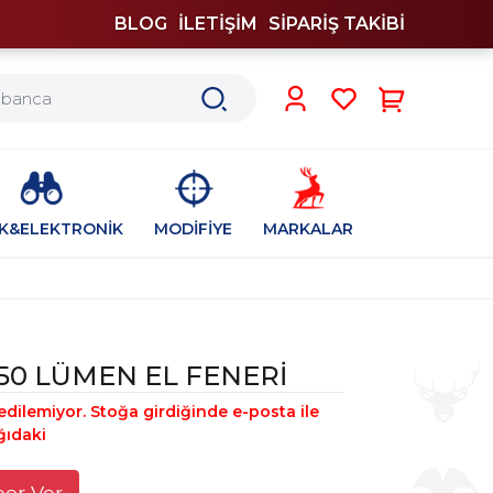
BLOG
İLETİŞİM
SİPARİŞ TAKİBİ
0
İK&ELEKTRONİK
MODİFİYE
MARKALAR
350 LÜMEN EL FENERİ
edilemiyor. Stoğa girdiğinde e-posta ile
ğıdaki
ber Ver