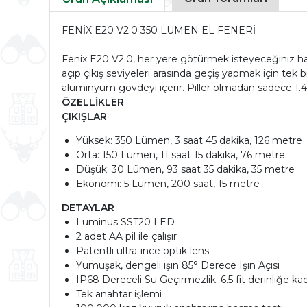
FENİX E20 V2.0 350 LÜMEN EL FENERİ
Fenix E20 V2.0, her yere götürmek isteyeceğiniz hafi
açıp çıkış seviyeleri arasında geçiş yapmak için tek bi
alüminyum gövdeyi içerir. Piller olmadan sadece 1.4 
ÖZELLİKLER
ÇIKIŞLAR
Yüksek: 350 Lümen, 3 saat 45 dakika, 126 metre
Orta: 150 Lümen, 11 saat 15 dakika, 76 metre
Düşük: 30 Lümen, 93 saat 35 dakika, 35 metre
Ekonomi: 5 Lümen, 200 saat, 15 metre
DETAYLAR
Luminus SST20 LED
2 adet AA pil ile çalışır
Patentli ultra-ince optik lens
Yumuşak, dengeli ışın 85° Derece Işın Açısı
IP68 Dereceli Su Geçirmezlik: 6.5 fit derinliğe k
Tek anahtar işlemi