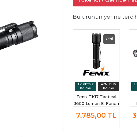
Bu ürünün yerine terci
YENİ
Fenix TK17 Tactical
3600 Lümen El Feneri
(Şarjlı Pil Dahil)
7.785,00
TL
3