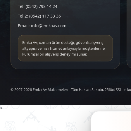
Tel: (0542) 798 14 24
Tel 2: (0542) 117 33 36
Email: info@emkaav.com
Emka Av; uzman ürün desteği, güvenli alışveriş
altyapısı ve hızlı hizmet anlayışıyla müşterilerine
kurumsal bir alışveriş deneyimi sunar.
© 2007-2026 Emka Av Malzemeleri - Tüm Hakları Saklıdır. 256bit SSL ile k
×