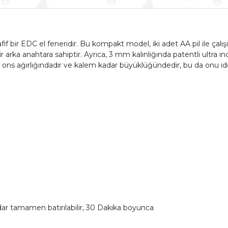
f bir EDC el feneridir. Bu kompakt model, iki adet AA pil ile çalı
r arka anahtara sahiptir. Ayrıca, 3 mm kalınlığında patentli ultra in
ons ağırlığındadır ve kalem kadar büyüklüğündedir, bu da onu ideal 
adar tamamen batırılabilir, 30 Dakika boyunca