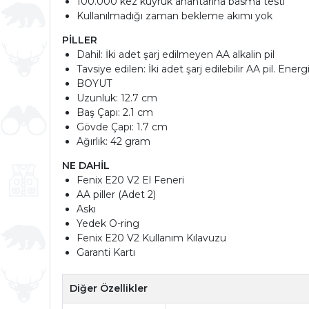
100.000 kez kuyruk anahtarına basma testi
Kullanılmadığı zaman bekleme akımı yok
PİLLER
Dahil: İki adet şarj edilmeyen AA alkalin pil
Tavsiye edilen: İki adet şarj edilebilir AA pil. Ener
BOYUT
Uzunluk: 12.7 cm
Baş Çapı: 2.1 cm
Gövde Çapı: 1.7 cm
Ağırlık: 42 gram
NE DAHİL
Fenix E20 V2 El Feneri
AA piller (Adet 2)
Askı
Yedek O-ring
Fenix E20 V2 Kullanım Kılavuzu
Garanti Kartı
Diğer Özellikler