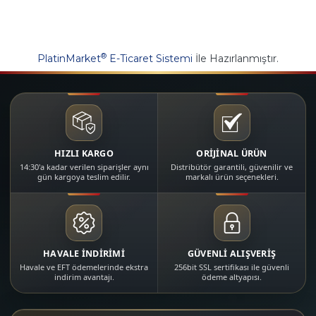
®
PlatinMarket
E-Ticaret Sistemi
İle Hazırlanmıştır.
HIZLI KARGO
ORİJİNAL ÜRÜN
14:30'a kadar verilen siparişler aynı
Distribütör garantili, güvenilir ve
gün kargoya teslim edilir.
markalı ürün seçenekleri.
HAVALE İNDİRİMİ
GÜVENLİ ALIŞVERİŞ
Havale ve EFT ödemelerinde ekstra
256bit SSL sertifikası ile güvenli
indirim avantajı.
ödeme altyapısı.