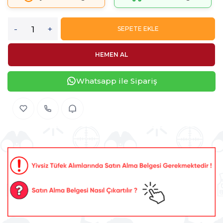
-
+
SEPETE EKLE
HEMEN AL
Whatsapp ile Sipariş