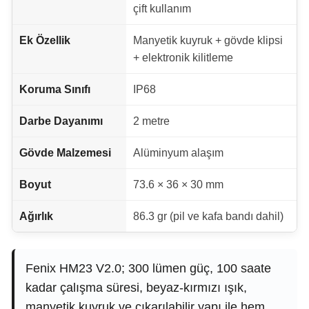
çift kullanım
Ek Özellik
Manyetik kuyruk + gövde klipsi
+ elektronik kilitleme
Koruma Sınıfı
IP68
Darbe Dayanımı
2 metre
Gövde Malzemesi
Alüminyum alaşım
Boyut
73.6 × 36 × 30 mm
Ağırlık
86.3 gr (pil ve kafa bandı dahil)
Fenix HM23 V2.0; 300 lümen güç, 100 saate
kadar çalışma süresi, beyaz-kırmızı ışık,
manyetik kuyruk ve çıkarılabilir yapı ile hem