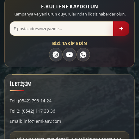
E-BÜLTENE KAYDOLUN
Kampanya ve yeni ürün duyurularından ilk siz haberdar olun.
+
BİZİ TAKİP EDİN
İLETİŞİM
Tel: (0542) 798 14 24
Tel 2: (0542) 117 33 36
Email: info@emkaav.com
Emka Av; uzman ürün desteği, güvenli alışveriş altyapısı ve