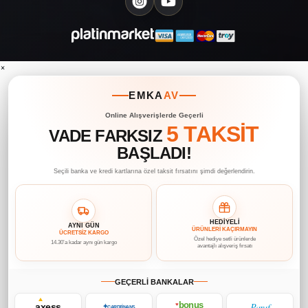
×
EMKA
AV
Online Alışverişlerde Geçerli
5 TAKSİT
VADE FARKSIZ
BAŞLADI!
Seçili banka ve kredi kartlarına özel taksit fırsatını şimdi değerlendirin.
HEDİYELİ
AYNI GÜN
ÜRÜNLERİ KAÇIRMAYIN
ÜCRETSİZ KARGO
Özel hediye setli ürünlerde
14.30’a kadar aynı gün kargo
avantajlı alışveriş fırsatı
GEÇERLİ BANKALAR
bonus
Paraf
axess
♥
✦
CARDFİNANS