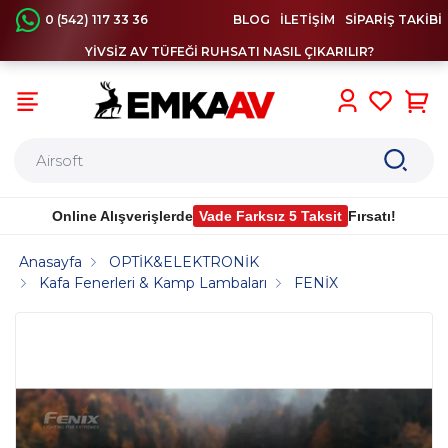
0 (542) 117 33 36
BLOG
İLETİŞİM
SİPARİŞ TAKİBİ
YİVSİZ AV TÜFEĞİ RUHSATI NASIL ÇIKARILIR?
0
Online Alışverişlerde
Vade Farksız 5 Taksit
Fırsatı!
Anasayfa
OPTİK&ELEKTRONİK
Kafa Fenerleri & Kamp Lambaları
FENİX