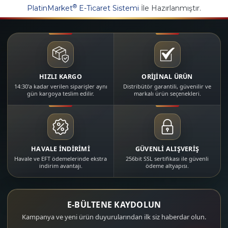
®
PlatinMarket
E-Ticaret Sistemi
İle Hazırlanmıştır.
HIZLI KARGO
ORİJİNAL ÜRÜN
14:30'a kadar verilen siparişler aynı
Distribütör garantili, güvenilir ve
gün kargoya teslim edilir.
markalı ürün seçenekleri.
HAVALE İNDİRİMİ
GÜVENLİ ALIŞVERİŞ
Havale ve EFT ödemelerinde ekstra
256bit SSL sertifikası ile güvenli
indirim avantajı.
ödeme altyapısı.
E-BÜLTENE KAYDOLUN
Kampanya ve yeni ürün duyurularından ilk siz haberdar olun.