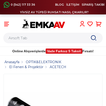
0 (542) 117 33 36
BLOG
İLETİŞİM
SİPARİŞ TAKİBİ
YİVSİZ AV TÜFEĞİ RUHSATI NASIL ÇIKARILIR?
0
Online Alışverişlerde
Vade Farksız 5 Taksit
Fırsatı!
Anasayfa
OPTİK&ELEKTRONİK
El Feneri & Projektör
ACETECH