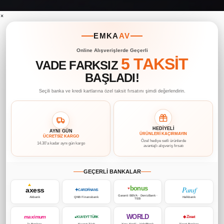
×
EMKA
AV
Online Alışverişlerde Geçerli
5 TAKSİT
VADE FARKSIZ
BAŞLADI!
Seçili banka ve kredi kartlarına özel taksit fırsatını şimdi değerlendirin.
HEDİYELİ
AYNI GÜN
ÜRÜNLERİ KAÇIRMAYIN
ÜCRETSİZ KARGO
Özel hediye setli ürünlerde
14.30’a kadar aynı gün kargo
avantajlı alışveriş fırsatı
GEÇERLİ BANKALAR
bonus
Paraf
axess
♥
✦
CARDFİNANS
Garanti BBVA · DenizBank ·
Akbank
QNB Finansbank
Halkbank
TEB
WORLD
maximum
◆ Ziraat
● KUVEYT TÜRK
İş Bankası
Kuveyt Türk
Yapı Kredi · VakıfBank
Ziraat Bankası