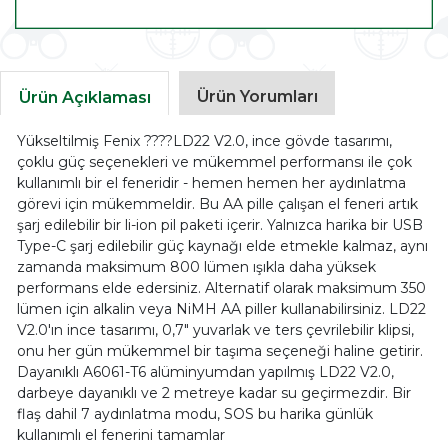
Ürün Yorumları
Ürün Açıklaması
Yükseltilmiş Fenix ????LD22 V2.0, ince gövde tasarımı,
çoklu güç seçenekleri ve mükemmel performansı ile çok
kullanımlı bir el feneridir - hemen hemen her aydınlatma
görevi için mükemmeldir. Bu AA pille çalışan el feneri artık
şarj edilebilir bir li-ion pil paketi içerir. Yalnızca harika bir USB
Type-C şarj edilebilir güç kaynağı elde etmekle kalmaz, aynı
zamanda maksimum 800 lümen ışıkla daha yüksek
performans elde edersiniz. Alternatif olarak maksimum 350
lümen için alkalin veya NiMH AA piller kullanabilirsiniz. LD22
V2.0'ın ince tasarımı, 0,7" yuvarlak ve ters çevrilebilir klipsi,
onu her gün mükemmel bir taşıma seçeneği haline getirir.
Dayanıklı A6061-T6 alüminyumdan yapılmış LD22 V2.0,
darbeye dayanıklı ve 2 metreye kadar su geçirmezdir. Bir
flaş dahil 7 aydınlatma modu, SOS bu harika günlük
kullanımlı el fenerini tamamlar