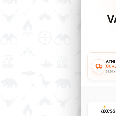
V
AYNI
ÜCRE
14.30’a
axess