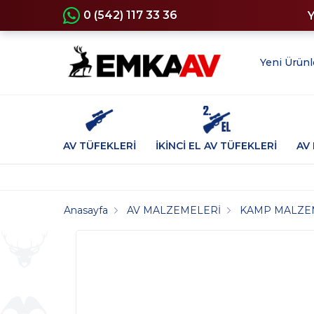
0 (542) 117 33 36
Yeni Ürünl
AV TÜFEKLERİ
İKİNCİ EL AV TÜFEKLERİ
AV 
Anasayfa
AV MALZEMELERİ
KAMP MALZE