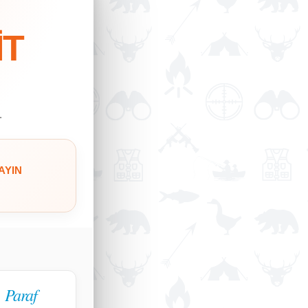
İT
.
AYIN
Paraf