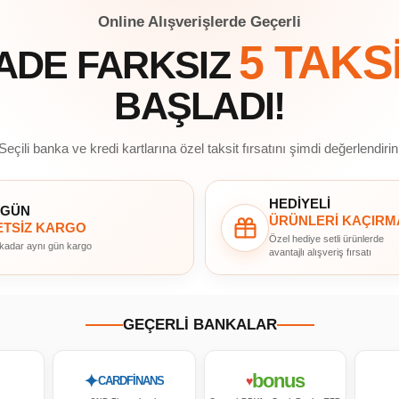
Online Alışverişlerde Geçerli
5 TAKS
ADE FARKSIZ
BAŞLADI!
Seçili banka ve kredi kartlarına özel taksit fırsatını şimdi değerlendirin
HEDİYELİ
 GÜN
ÜRÜNLERİ KAÇIRM
TSİZ KARGO
Özel hediye setli ürünlerde
 kadar aynı gün kargo
avantajlı alışveriş fırsatı
GEÇERLİ BANKALAR
bonus
✦
♥
CARDFİNANS