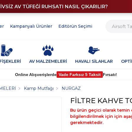
YİVSİZ AV TÜFEĞİ RUHSATI NASIL ÇIKARILIR?
er
Kampanyalı Ürünler
Editörün Seçimi
FİŞEKLERİ
AV MALZEMELERİ
HAVALI SİLAHLAR
OPT
Online Alışverişlerde
Vade Farksız 5 Taksit
Fırsatı!
MELERİ
Kamp Mutfağı
NURGAZ
FİLTRE KAHVE T
Bu ürün geçici olarak temin 
bilgilendirilmek için için a
gerekmektedir.