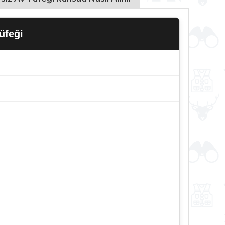
üfeği