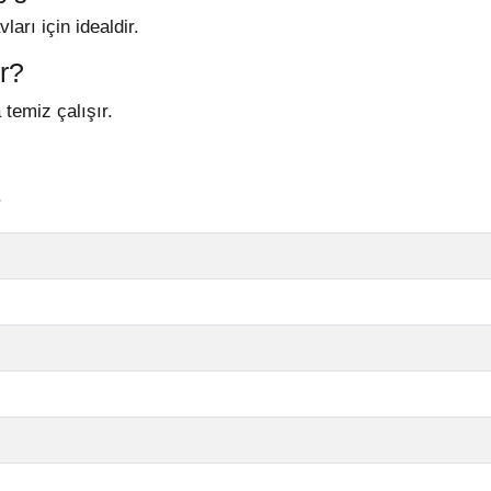
ları için idealdir.
ir?
temiz çalışır.
.