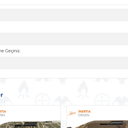
ime Geçiniz.
r