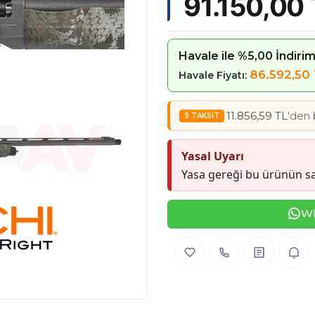
91.150,00 
Havale ile %5,00 İndiri
86.592,50
Havale Fiyatı:
11.856,59 TL
'den 
Yasal Uyarı
Yasa gereği bu ürünün sa
Wh