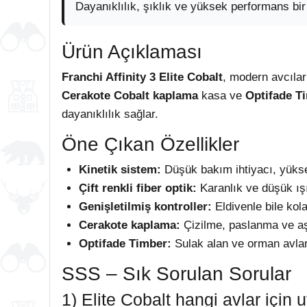
Dayanıklılık, şıklık ve yüksek performans bir
Ürün Açıklaması
Franchi Affinity 3 Elite Cobalt
, modern avcıları
Cerakote Cobalt kaplama
kasa ve
Optifade T
dayanıklılık sağlar.
Öne Çıkan Özellikler
Kinetik sistem:
Düşük bakım ihtiyacı, yüksek
Çift renkli fiber optik:
Karanlık ve düşük ışı
Genişletilmiş kontroller:
Eldivenle bile kol
Cerakote kaplama:
Çizilme, paslanma ve aş
Optifade Timber:
Sulak alan ve orman avlar
SSS – Sık Sorulan Sorular
1) Elite Cobalt hangi avlar için