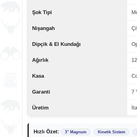
Şok Tipi
Mo
Nişangah
Çi
Dipçik & El Kundağı
Op
Ağırlık
12
Kasa
Co
Garanti
7 
Üretim
İt
Hızlı Özet:
3" Magnum
Kinetik Sistem