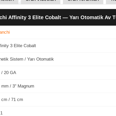
chi Affinity 3 Elite Cobalt — Yarı Otomatik Av T
anchi
finity 3 Elite Cobalt
netik Sistem / Yarı Otomatik
 / 20 GA
 mm / 3" Magnum
 cm / 71 cm
+1