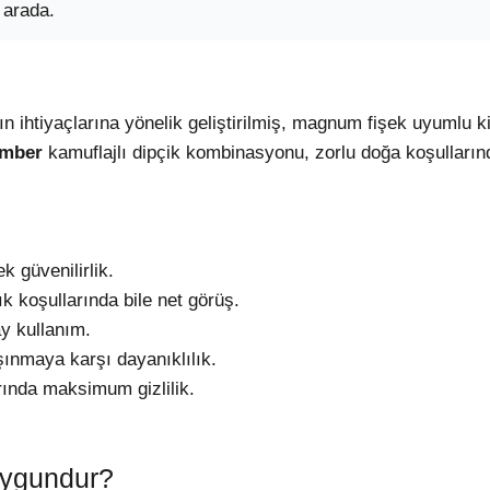
 arada.
n ihtiyaçlarına yönelik geliştirilmiş, magnum fişek uyumlu kin
imber
kamuflajlı dipçik kombinasyonu, zorlu doğa koşullar
 güvenilirlik.
k koşullarında bile net görüş.
ay kullanım.
ınmaya karşı dayanıklılık.
ında maksimum gizlilik.
 uygundur?