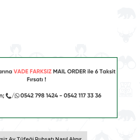
vsiz Av Tüfeği Ruhsatı Nasıl Alınır