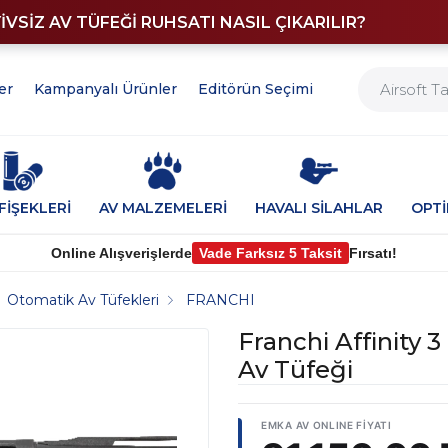
YİVSİZ AV TÜFEĞİ RUHSATI NASIL ÇIKARILIR?
er
Kampanyalı Ürünler
Editörün Seçimi
FİŞEKLERİ
AV MALZEMELERİ
HAVALI SİLAHLAR
OPT
Online Alışverişlerde
Vade Farksız 5 Taksit
Fırsatı!
Otomatik Av Tüfekleri
FRANCHI
Franchi Affinity 3
Av Tüfeği