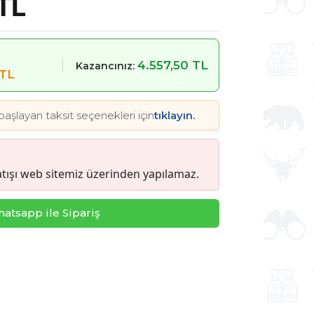
TL
m
4.557,50 TL
Kazancınız:
 TL
başlayan taksit seçenekleri için
tıklayın.
tışı web sitemiz üzerinden yapılamaz.
atsapp ile Sipariş