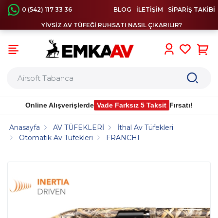
0 (542) 117 33 36
BLOG
İLETİŞİM
SİPARİŞ TAKİBİ
YİVSİZ AV TÜFEĞİ RUHSATI NASIL ÇIKARILIR?
0
Online Alışverişlerde
Vade Farksız 5 Taksit
Fırsatı!
Anasayfa
AV TÜFEKLERİ
İthal Av Tüfekleri
Otomatik Av Tüfekleri
FRANCHI