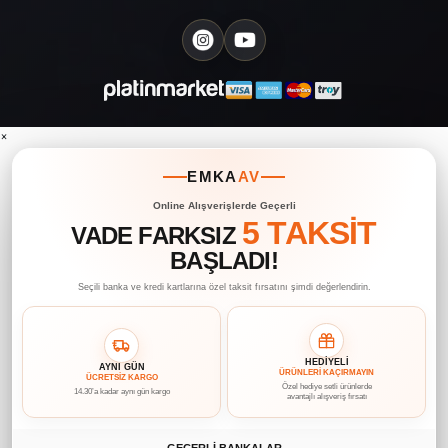
×
EMKA
AV
Online Alışverişlerde Geçerli
5 TAKSİT
VADE FARKSIZ
BAŞLADI!
Seçili banka ve kredi kartlarına özel taksit fırsatını şimdi değerlendirin.
HEDİYELİ
AYNI GÜN
ÜRÜNLERİ KAÇIRMAYIN
ÜCRETSİZ KARGO
Özel hediye setli ürünlerde
14.30’a kadar aynı gün kargo
avantajlı alışveriş fırsatı