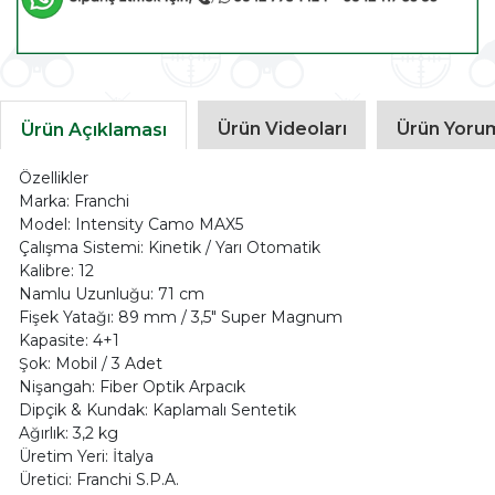
Ürün Videoları
Ürün Yorum
Ürün Açıklaması
Özellikler
Marka: Franchi
Model: Intensity Camo MAX5
Çalışma Sistemi: Kinetik / Yarı Otomatik
Kalibre: 12
Namlu Uzunluğu: 71 cm
Fişek Yatağı: 89 mm / 3,5" Super Magnum
Kapasite: 4+1
Şok: Mobil / 3 Adet
Nişangah: Fiber Optik Arpacık
Dipçik & Kundak: Kaplamalı Sentetik
Ağırlık: 3,2 kg
Üretim Yeri: İtalya
Üretici: Franchi S.P.A.