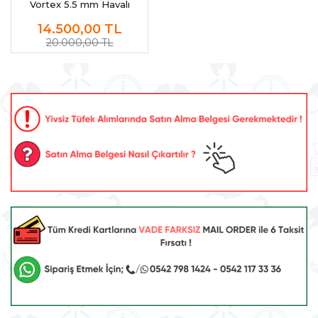
Vortex 5.5 mm Havalı
Tüfek (4x32 Dürbün +
14.500,00
TL
Protector)
20.000,00 TL