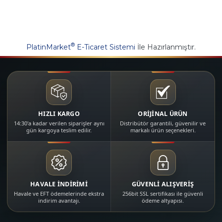
®
PlatinMarket
E-Ticaret Sistemi
İle Hazırlanmıştır.
HIZLI KARGO
ORİJİNAL ÜRÜN
14:30'a kadar verilen siparişler aynı
Distribütör garantili, güvenilir ve
gün kargoya teslim edilir.
markalı ürün seçenekleri.
HAVALE İNDİRİMİ
GÜVENLİ ALIŞVERİŞ
Havale ve EFT ödemelerinde ekstra
256bit SSL sertifikası ile güvenli
indirim avantajı.
ödeme altyapısı.