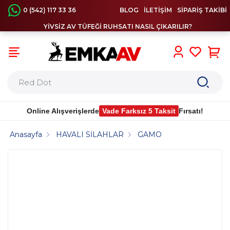
0 (542) 117 33 36
BLOG
İLETİŞİM
SİPARİŞ TAKİBİ
YİVSİZ AV TÜFEĞİ RUHSATI NASIL ÇIKARILIR?
0
Online Alışverişlerde
Vade Farksız 5 Taksit
Fırsatı!
Anasayfa
HAVALI SİLAHLAR
GAMO