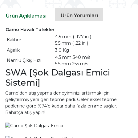
Ürün Yorumları
Ürün Açıklaması
Gamo Havalı Tüfekler
4.5 mm ( .177 in )
Kalibre
5.5 mm ( .22 in )
Ağırlık
3.0 Kg
4.5 mm 340 m/s
Namlu Çıkış Hızı
5.5 mm 255 m/s
SWA [Şok Dalgası Emici
Sistemi]
Gamo'dan atış yapma deneyiminizi arttırmak için
geliştirilmiş yeni geri tepme padi. Geleneksel tepme
padlerine göre %74'e kadar daha fazla emme sağlar.
Rahatça atış yapın!