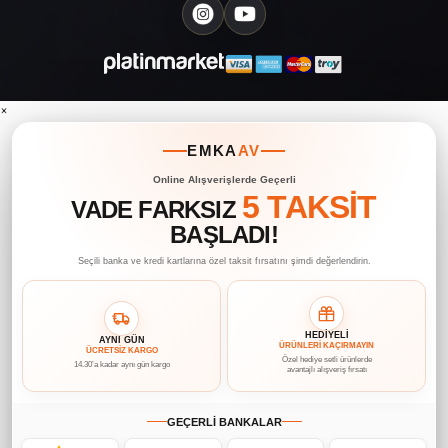
×
EMKA
AV
Online Alışverişlerde Geçerli
5 TAKSİT
VADE FARKSIZ
BAŞLADI!
Seçili banka ve kredi kartlarına özel taksit fırsatını şimdi değerlendirin.
HEDİYELİ
AYNI GÜN
ÜRÜNLERİ KAÇIRMAYIN
ÜCRETSİZ KARGO
Özel hediye setli ürünlerde
14.30’a kadar aynı gün kargo
avantajlı alışveriş fırsatı
GEÇERLİ BANKALAR