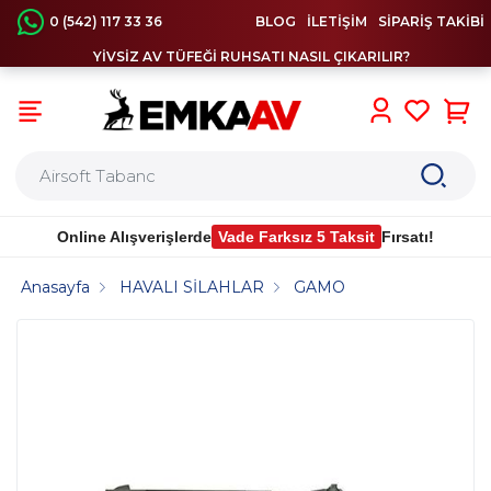
0 (542) 117 33 36
BLOG
İLETİŞİM
SİPARİŞ TAKİBİ
YİVSİZ AV TÜFEĞİ RUHSATI NASIL ÇIKARILIR?
0
Online Alışverişlerde
Vade Farksız 5 Taksit
Fırsatı!
Anasayfa
HAVALI SİLAHLAR
GAMO