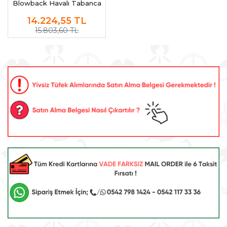
Blowback Havalı Tabanca
(Pellet)
14.224,55
TL
15.803,60 TL