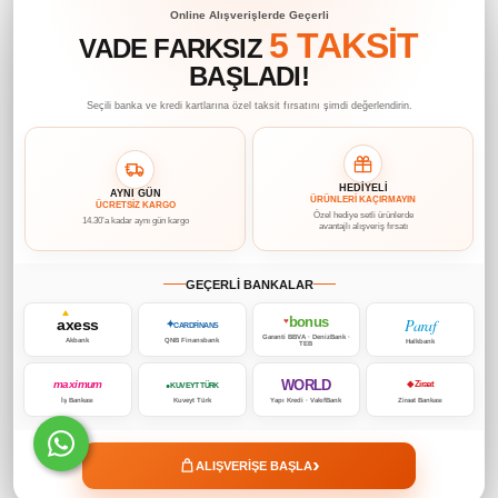
Online Alışverişlerde Geçerli
5 TAKSİT
VADE FARKSIZ
BAŞLADI!
Seçili banka ve kredi kartlarına özel taksit fırsatını şimdi değerlendirin.
HEDİYELİ
AYNI GÜN
ÜRÜNLERİ KAÇIRMAYIN
ÜCRETSİZ KARGO
Özel hediye setli ürünlerde
14.30’a kadar aynı gün kargo
avantajlı alışveriş fırsatı
GEÇERLİ BANKALAR
bonus
Paraf
axess
♥
✦
CARDFİNANS
Garanti BBVA · DenizBank ·
Akbank
QNB Finansbank
Halkbank
TEB
WORLD
maximum
◆ Ziraat
● KUVEYT TÜRK
İş Bankası
Kuveyt Türk
Yapı Kredi · VakıfBank
Ziraat Bankası
›
ALIŞVERİŞE BAŞLA