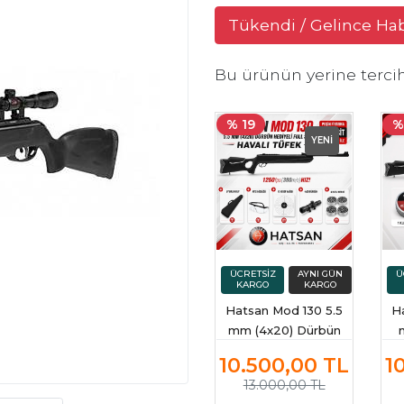
Tükendi / Gelince Ha
Bu ürünün yerine terci
% 19
%
YENİ
Hatsan Mod 130 5.5
H
mm (4x20) Dürbün
Hediyeli Full Set
10.500,00
TL
1
Havalı Tüfek
13.000,00 TL