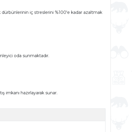
dürbünlerinin iç streslerini %100'e kadar azaltmak
 önleyici oda sunmaktadır.
ış imkanı hazırlayarak sunar.