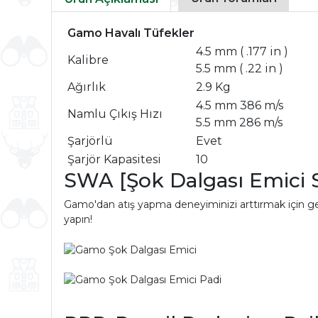
Gamo Havalı Tüfekler
4.5 mm ( .177 in )
Kalibre
5.5 mm ( .22 in )
Ağırlık
2.9 Kg
4.5 mm 386 m/s
Namlu Çıkış Hızı
5.5 mm 286 m/s
Şarjörlü
Evet
Şarjör Kapasitesi
10
SWA [Şok Dalgası Emici S
Gamo'dan atış yapma deneyiminizi arttırmak için ge
yapın!