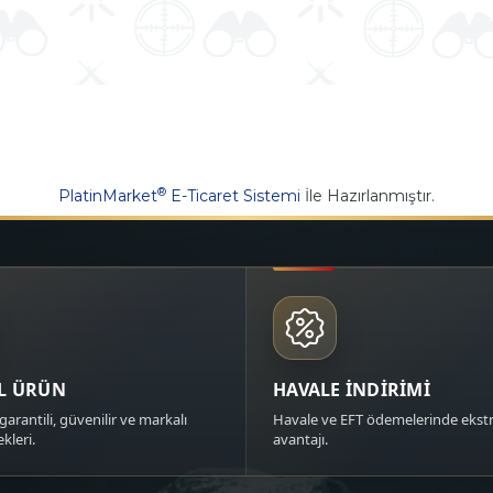
®
PlatinMarket
E-Ticaret Sistemi
İle Hazırlanmıştır.
AL ÜRÜN
HAVALE İNDİRİMİ
garantili, güvenilir ve markalı
Havale ve EFT ödemelerinde ekstr
kleri.
avantajı.