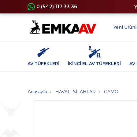
0 (542) 117 33 36
Yeni Ürünl
AV TÜFEKLERİ
İKİNCİ EL AV TÜFEKLERİ
AV 
Anasayfa
HAVALI SİLAHLAR
GAMO