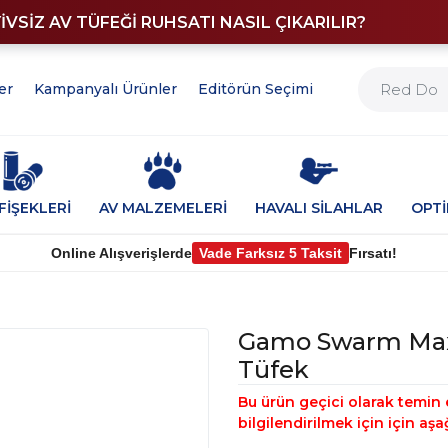
YİVSİZ AV TÜFEĞİ RUHSATI NASIL ÇIKARILIR?
er
Kampanyalı Ürünler
Editörün Seçimi
FİŞEKLERİ
AV MALZEMELERİ
HAVALI SİLAHLAR
OPT
Online Alışverişlerde
Vade Farksız 5 Taksit
Fırsatı!
Gamo Swarm Maxx
Tüfek
Bu ürün geçici olarak temin 
bilgilendirilmek için için aşa