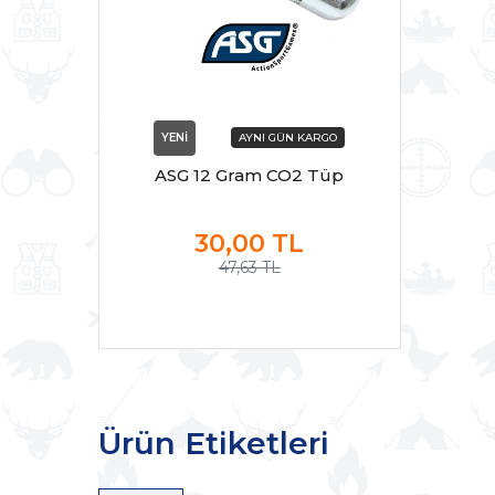
YENİ
ASG 12 Gram CO2 Tüp
30,00
TL
47,63 TL
Ürün Etiketleri