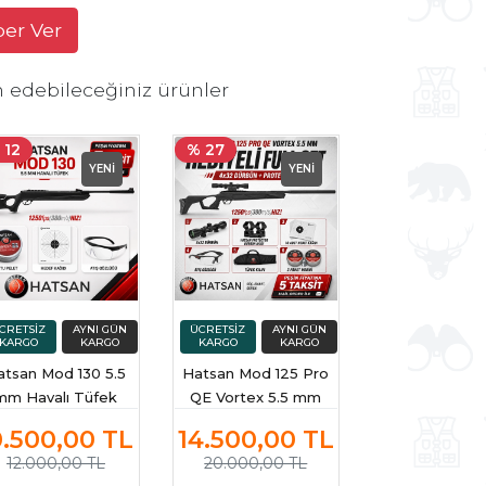
ber Ver
h edebileceğiniz ürünler
 12
% 27
YENİ
YENİ
atsan Mod 130 5.5
Hatsan Mod 125 Pro
mm Havalı Tüfek
QE Vortex 5.5 mm
Havalı Tüfek (4x32
0.500,00
TL
14.500,00
TL
Dürbün + Protector)
12.000,00 TL
20.000,00 TL