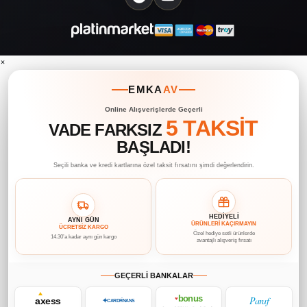
×
EMKA
AV
Online Alışverişlerde Geçerli
5 TAKSİT
VADE FARKSIZ
BAŞLADI!
Seçili banka ve kredi kartlarına özel taksit fırsatını şimdi değerlendirin.
HEDİYELİ
AYNI GÜN
ÜRÜNLERİ KAÇIRMAYIN
ÜCRETSİZ KARGO
Özel hediye setli ürünlerde
14.30’a kadar aynı gün kargo
avantajlı alışveriş fırsatı
GEÇERLİ BANKALAR
bonus
Paraf
axess
♥
✦
CARDFİNANS