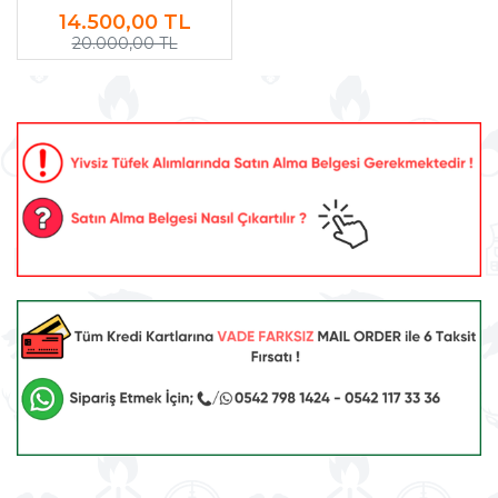
Tüfek (4x32 Dürbün +
14.500,00
TL
Protector)
20.000,00 TL