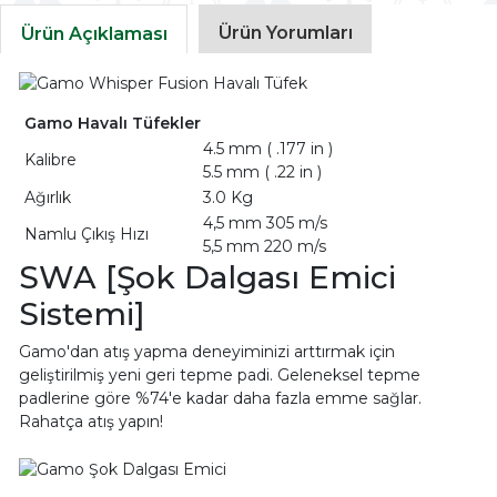
Ürün Yorumları
Ürün Açıklaması
Gamo Havalı Tüfekler
4.5 mm ( .177 in )
Kalibre
5.5 mm ( .22 in )
Ağırlık
3.0 Kg
4,5 mm 305 m/s
Namlu Çıkış Hızı
5,5 mm 220 m/s
SWA [Şok Dalgası Emici
Sistemi]
Gamo'dan atış yapma deneyiminizi arttırmak için
geliştirilmiş yeni geri tepme padi. Geleneksel tepme
padlerine göre %74'e kadar daha fazla emme sağlar.
Rahatça atış yapın!