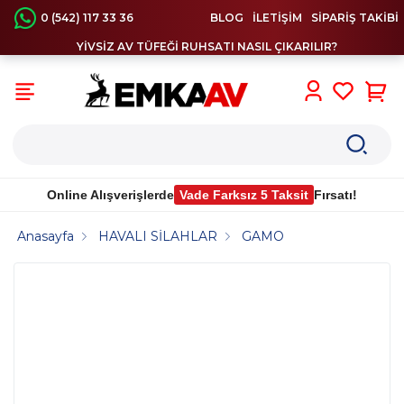
0 (542) 117 33 36
BLOG
İLETİŞİM
SİPARİŞ TAKİBİ
YİVSİZ AV TÜFEĞİ RUHSATI NASIL ÇIKARILIR?
0
Online Alışverişlerde
Vade Farksız 5 Taksit
Fırsatı!
Anasayfa
HAVALI SİLAHLAR
GAMO