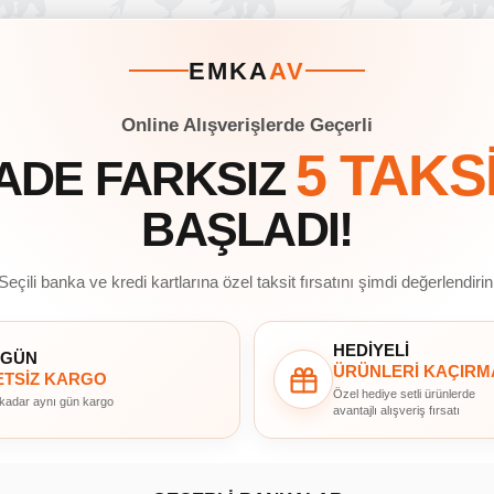
EMKA
AV
Online Alışverişlerde Geçerli
5 TAKS
ADE FARKSIZ
BAŞLADI!
Seçili banka ve kredi kartlarına özel taksit fırsatını şimdi değerlendirin
HEDİYELİ
 GÜN
ÜRÜNLERİ KAÇIRM
TSİZ KARGO
Özel hediye setli ürünlerde
 kadar aynı gün kargo
avantajlı alışveriş fırsatı