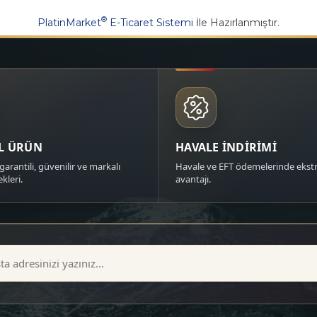
®
PlatinMarket
E-Ticaret Sistemi
İle Hazırlanmıştır.
AL ÜRÜN
HAVALE İNDİRİMİ
garantili, güvenilir ve markalı
Havale ve EFT ödemelerinde ekstr
kleri.
avantajı.