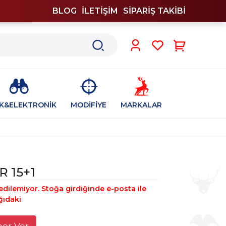
BLOG
İLETİŞİM
SİPARİŞ TAKİBİ
0
İK&ELEKTRONİK
MODİFİYE
MARKALAR
 15+1
edilemiyor. Stoğa girdiğinde e-posta ile
ğıdaki
ber Ver