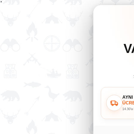
×
V
AYNI
ÜCRE
14.30’a