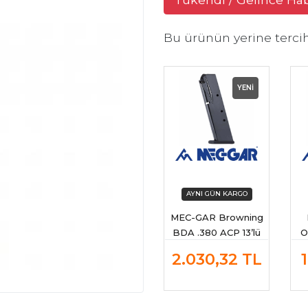
Bu ürünün yerine terci
YENİ
MEC-GAR Browning
BDA .380 ACP 13’lü
O
Tabanca Şarjörü
Ta
2.030,32
TL