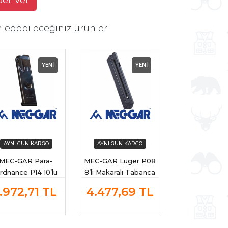
h edebileceğiniz ürünler
YENİ
YENİ
MEC-GAR Para-
MEC-GAR Luger P08
rdnance P14 10’lu
8’li Makaralı Tabanca
banca Şarjörü - .45
Şarjörü
1.972,71
TL
4.477,69
TL
ACP