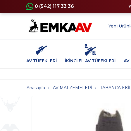
0 (542) 117 33 36
Yeni Ürünl
AV TÜFEKLERİ
İKİNCİ EL AV TÜFEKLERİ
AV 
Anasayfa
AV MALZEMELERİ
TABANCA EKİ