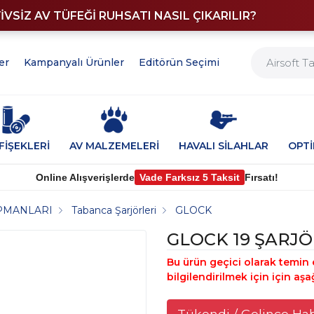
YİVSİZ AV TÜFEĞİ RUHSATI NASIL ÇIKARILIR?
er
Kampanyalı Ürünler
Editörün Seçimi
FİŞEKLERİ
AV MALZEMELERİ
HAVALI SİLAHLAR
OPT
Online Alışverişlerde
Vade Farksız 5 Taksit
Fırsatı!
PMANLARI
Tabanca Şarjörleri
GLOCK
GLOCK 19 ŞARJÖR
Bu ürün geçici olarak temin 
bilgilendirilmek için için aşa
Tükendi / Gelince Ha