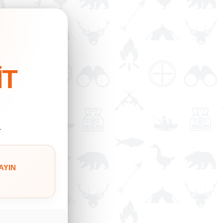
İT
.
AYIN