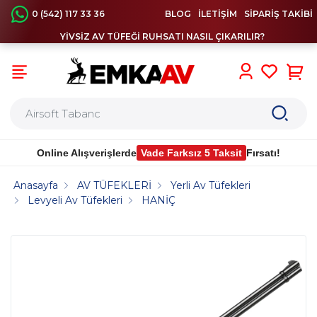
0 (542) 117 33 36
BLOG
İLETİŞİM
SİPARİŞ TAKİBİ
YİVSİZ AV TÜFEĞİ RUHSATI NASIL ÇIKARILIR?
0
Online Alışverişlerde
Vade Farksız 5 Taksit
Fırsatı!
Anasayfa
AV TÜFEKLERİ
Yerli Av Tüfekleri
Levyeli Av Tüfekleri
HANİÇ