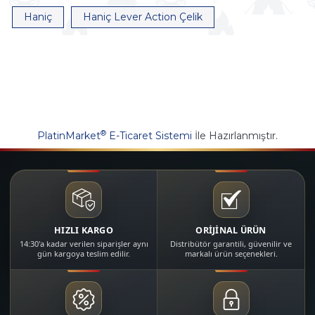
Haniç
Haniç Lever Action Çelik
®
PlatinMarket
E-Ticaret Sistemi
İle Hazırlanmıştır.
HIZLI KARGO
ORİJİNAL ÜRÜN
14:30'a kadar verilen siparişler aynı
Distribütör garantili, güvenilir ve
gün kargoya teslim edilir.
markalı ürün seçenekleri.