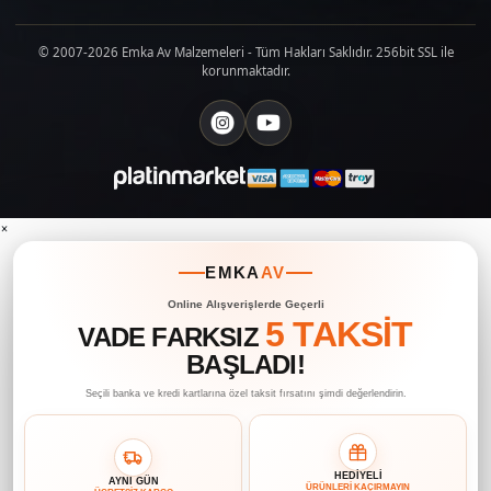
© 2007-2026 Emka Av Malzemeleri - Tüm Hakları Saklıdır. 256bit SSL ile
korunmaktadır.
×
EMKA
AV
Online Alışverişlerde Geçerli
5 TAKSİT
VADE FARKSIZ
BAŞLADI!
Seçili banka ve kredi kartlarına özel taksit fırsatını şimdi değerlendirin.
HEDİYELİ
AYNI GÜN
ÜRÜNLERİ KAÇIRMAYIN