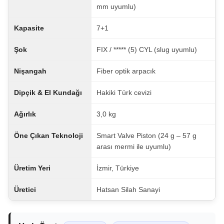
mm uyumlu)
Kapasite
7+1
Şok
FIX / ***** (5) CYL (slug uyumlu)
Nişangah
Fiber optik arpacık
Dipçik & El Kundağı
Hakiki Türk cevizi
Ağırlık
3,0 kg
Öne Çıkan Teknoloji
Smart Valve Piston (24 g – 57 g
arası mermi ile uyumlu)
Üretim Yeri
İzmir, Türkiye
Üretici
Hatsan Silah Sanayi