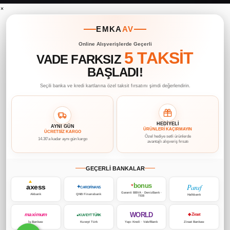
×
EMKA
AV
Online Alışverişlerde Geçerli
5 TAKSİT
VADE FARKSIZ
BAŞLADI!
Seçili banka ve kredi kartlarına özel taksit fırsatını şimdi değerlendirin.
HEDİYELİ
AYNI GÜN
ÜRÜNLERİ KAÇIRMAYIN
ÜCRETSİZ KARGO
Özel hediye setli ürünlerde
14.30’a kadar aynı gün kargo
avantajlı alışveriş fırsatı
GEÇERLİ BANKALAR
bonus
Paraf
axess
♥
✦
CARDFİNANS
Garanti BBVA · DenizBank ·
Akbank
QNB Finansbank
Halkbank
TEB
WORLD
maximum
◆ Ziraat
● KUVEYT TÜRK
İş Bankası
Kuveyt Türk
Yapı Kredi · VakıfBank
Ziraat Bankası