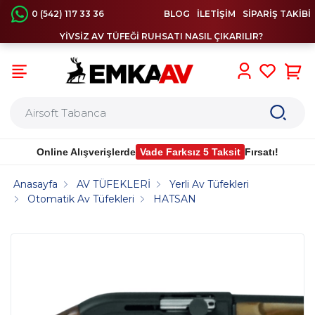
0 (542) 117 33 36
BLOG
İLETİŞİM
SİPARİŞ TAKİBİ
YİVSİZ AV TÜFEĞİ RUHSATI NASIL ÇIKARILIR?
0
Online Alışverişlerde
Vade Farksız 5 Taksit
Fırsatı!
Anasayfa
AV TÜFEKLERİ
Yerli Av Tüfekleri
Otomatik Av Tüfekleri
HATSAN