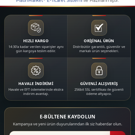
PlatinMarket
E-Ticaret Sistemi
İle Hazırlanmıştır.
HIZLI KARGO
ORİJİNAL ÜRÜN
14:30'a kadar verilen siparişler aynı
Distribütör garantili, güvenilir ve
gün kargoya teslim edilir.
markalı ürün seçenekleri.
HAVALE İNDİRİMİ
GÜVENLİ ALIŞVERİŞ
Havale ve EFT ödemelerinde ekstra
256bit SSL sertifikası ile güvenli
indirim avantajı.
ödeme altyapısı.
E-BÜLTENE KAYDOLUN
Kampanya ve yeni ürün duyurularından ilk siz haberdar olun.