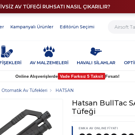
YİVSİZ AV TÜFEĞİ RUHSATI NASIL ÇIKARILIR?
er
Kampanyalı Ürünler
Editörün Seçimi
FİŞEKLERİ
AV MALZEMELERİ
HAVALI SİLAHLAR
OPT
Online Alışverişlerde
Vade Farksız 5 Taksit
Fırsatı!
Otomatik Av Tüfekleri
HATSAN
Hatsan BullTac S
Tüfeği