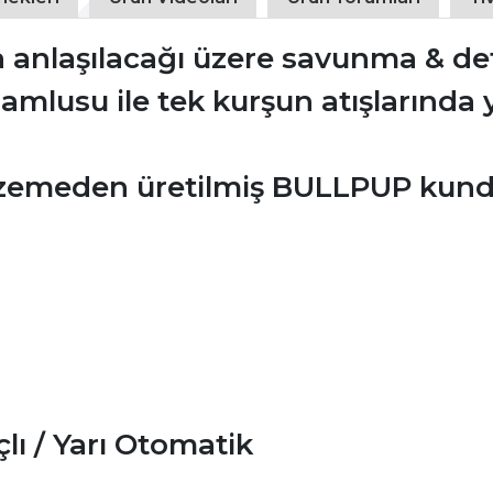
 anlaşılacağı üzere savunma & def
ir namlusu ile tek kurşun atışların
lzemeden üretilmiş BULLPUP kund
lı / Yarı Otomatik