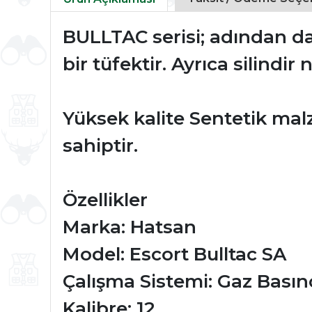
BULLTAC serisi; adından da
bir tüfektir. Ayrıca silind
Yüksek kalite Sentetik ma
sahiptir.
Özellikler
Marka: Hatsan
Model: Escort Bulltac SA
Çalışma Sistemi: Gaz Basınç
Kalibre: 12