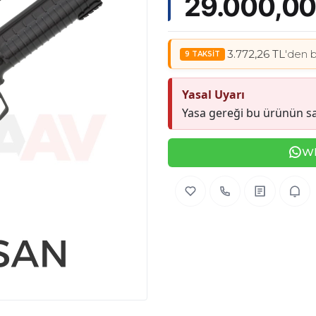
29.000,00
3.772,26 TL
'den b
Yasal Uyarı
Yasa gereği bu ürünün sa
Wh