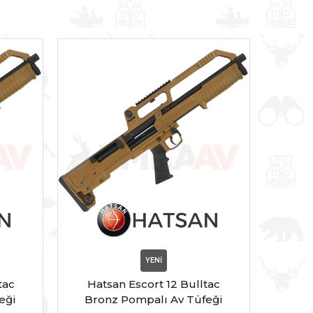
YENİ
tac
Hatsan Escort 12 Bulltac
Hat
eği
Bronz Pompalı Av Tüfeği
Cam