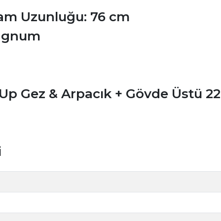
Tam Uzunluğu: 76 cm
Magnum
p-Up Gez & Arpacık + Gövde Üstü 
i