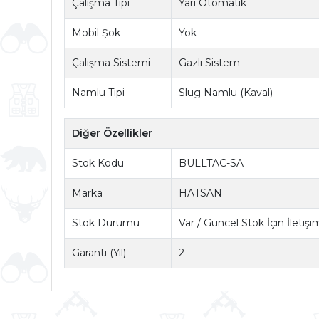
Çalışma Tipi
Yarı Otomatik
Mobil Şok
Yok
Çalışma Sistemi
Gazlı Sistem
Namlu Tipi
Slug Namlu (Kaval)
Diğer Özellikler
Stok Kodu
BULLTAC-SA
Marka
HATSAN
Stok Durumu
Var / Güncel Stok İçin İletiş
Garanti (Yıl)
2