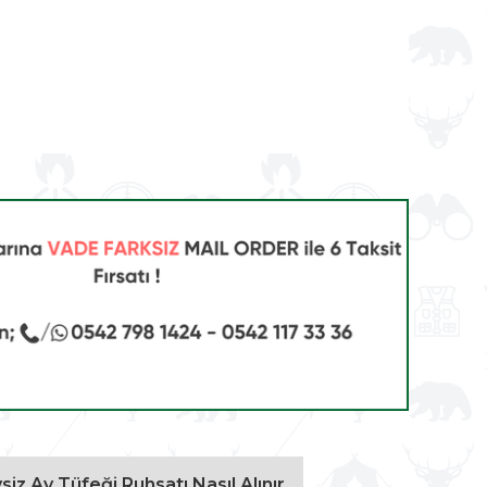
vsiz Av Tüfeği Ruhsatı Nasıl Alınır