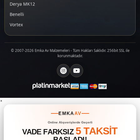
Derya MK12
Benelli
Vortex
© 2007-2026 Emka Av Malzemeleri - Tüm Hakları Saklıdır. 256bit SSL ile
korunmaktadır.
×
EMKA
AV
Online Alışverişlerde Geçerli
5 TAKSİT
VADE FARKSIZ
BAŞLADI!