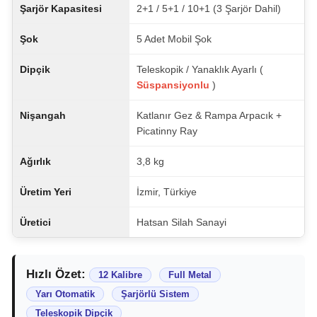
Şarjör Kapasitesi
2+1 / 5+1 / 10+1 (3 Şarjör Dahil)
Şok
5 Adet Mobil Şok
Dipçik
Teleskopik / Yanaklık Ayarlı (
Süspansiyonlu
)
Nişangah
Katlanır Gez & Rampa Arpacık +
Picatinny Ray
Ağırlık
3,8 kg
Üretim Yeri
İzmir, Türkiye
Üretici
Hatsan Silah Sanayi
Hızlı Özet:
12 Kalibre
Full Metal
Yarı Otomatik
Şarjörlü Sistem
Teleskopik Dipçik