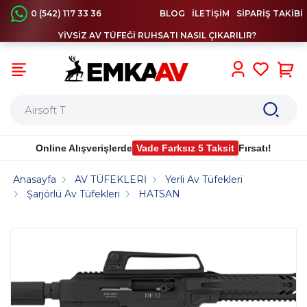
0 (542) 117 33 36
BLOG
İLETİŞİM
SİPARİŞ TAKİBİ
YİVSİZ AV TÜFEĞİ RUHSATI NASIL ÇIKARILIR?
0
Online Alışverişlerde
Vade Farksız 5 Taksit
Fırsatı!
Anasayfa
AV TÜFEKLERİ
Yerli Av Tüfekleri
Şarjörlü Av Tüfekleri
HATSAN