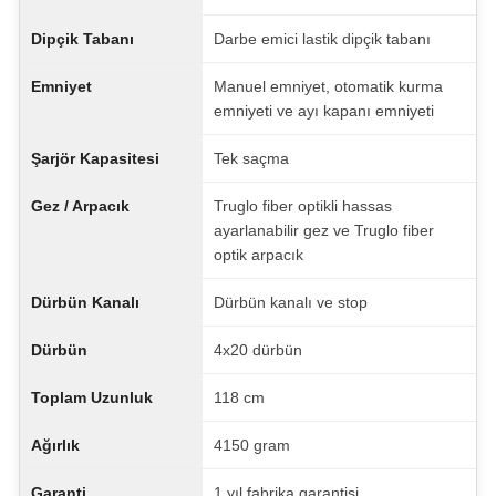
Dipçik Tabanı
Darbe emici lastik dipçik tabanı
Emniyet
Manuel emniyet, otomatik kurma
emniyeti ve ayı kapanı emniyeti
Şarjör Kapasitesi
Tek saçma
Gez / Arpacık
Truglo fiber optikli hassas
ayarlanabilir gez ve Truglo fiber
optik arpacık
Dürbün Kanalı
Dürbün kanalı ve stop
Dürbün
4x20 dürbün
Toplam Uzunluk
118 cm
Ağırlık
4150 gram
Garanti
1 yıl fabrika garantisi