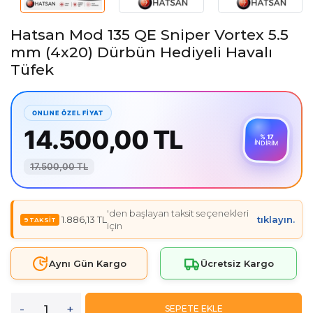
Hatsan Mod 135 QE Sniper Vortex 5.5
mm (4x20) Dürbün Hediyeli Havalı
Tüfek
14.500,00 TL
% 17
İNDİRİM
17.500,00 TL
'den başlayan taksit seçenekleri
1.886,13 TL
tıklayın.
için
Aynı Gün Kargo
Ücretsiz Kargo
-
+
SEPETE EKLE