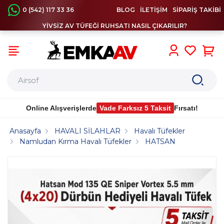
0 (542) 117 33 36
BLOG
İLETİŞİM
SİPARİŞ TAKİBİ
YİVSİZ AV TÜFEĞİ RUHSATI NASIL ÇIKARILIR?
0
Online Alışverişlerde
Vade Farksız 5 Taksit
Fırsatı!
Anasayfa
HAVALI SİLAHLAR
Havalı Tüfekler
Namludan Kırma Havalı Tüfekler
HATSAN