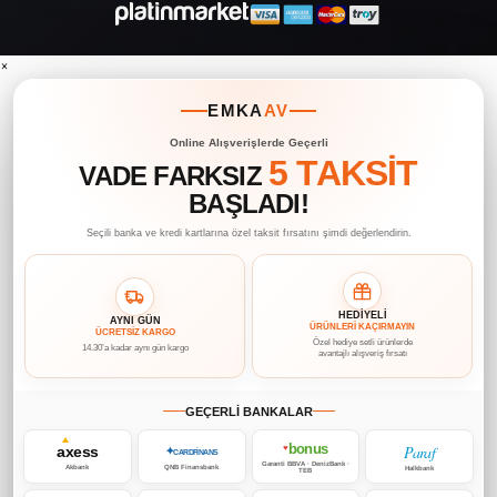
×
EMKA
AV
Online Alışverişlerde Geçerli
5 TAKSİT
VADE FARKSIZ
BAŞLADI!
Seçili banka ve kredi kartlarına özel taksit fırsatını şimdi değerlendirin.
HEDİYELİ
AYNI GÜN
ÜRÜNLERİ KAÇIRMAYIN
ÜCRETSİZ KARGO
Özel hediye setli ürünlerde
14.30’a kadar aynı gün kargo
avantajlı alışveriş fırsatı
GEÇERLİ BANKALAR
bonus
Paraf
axess
♥
✦
CARDFİNANS
Garanti BBVA · DenizBank ·
Akbank
QNB Finansbank
Halkbank
TEB