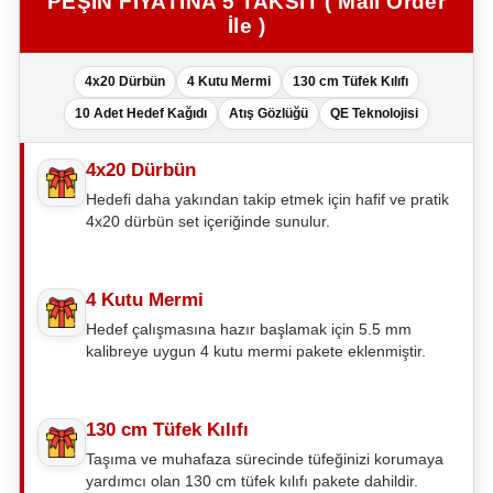
PEŞİN FİYATINA 5 TAKSİT ( Mail Order
İle )
4x20 Dürbün
4 Kutu Mermi
130 cm Tüfek Kılıfı
10 Adet Hedef Kağıdı
Atış Gözlüğü
QE Teknolojisi
4x20 Dürbün
Hedefi daha yakından takip etmek için hafif ve pratik
4x20 dürbün set içeriğinde sunulur.
4 Kutu Mermi
Hedef çalışmasına hazır başlamak için 5.5 mm
kalibreye uygun 4 kutu mermi pakete eklenmiştir.
130 cm Tüfek Kılıfı
Taşıma ve muhafaza sürecinde tüfeğinizi korumaya
yardımcı olan 130 cm tüfek kılıfı pakete dahildir.