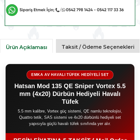
Taksit / Ödeme Seçenekleri
Ürün Açıklaması
EMKA AV HAVALI TÜFEK HEDİYELİ SET
Hatsan Mod 135 QE Sniper Vortex 5.5
mm (4x20) Dürbün Hediyeli Havalı
Tüfek
5.5 mm kalibre, Vortex güç sistemi, QE namlu teknolojisi,
Quattro tetik, SAS sistemi ve 4x20 dürbünlü hediyeli set
yapısıyla güçlü havalı tüfek sınıfında yer alır.