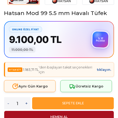
Hatsan Mod 99 5.5 mm Havalı Tüfek
9.100,00 TL
% 17
İNDİRİM
11.000,00 TL
'den başlayan taksit seçenekleri
1.183,71 TL
tıklayın.
için
Aynı Gün Kargo
Ücretsiz Kargo
-
+
SEPETE EKLE
HEMEN AL