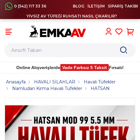
0 (542) 117 33 36
BLOG
İLETİŞİM
SİPARİŞ TAKİBİ
YİVSİZ AV TÜFEĞİ RUHSATI NASIL ÇIKARILIR?
0
Online Alışverişlerde
Vade Farksız 5 Taksit
Fırsatı!
Anasayfa
HAVALI SİLAHLAR
Havalı Tüfekler
Namludan Kırma Havalı Tüfekler
HATSAN