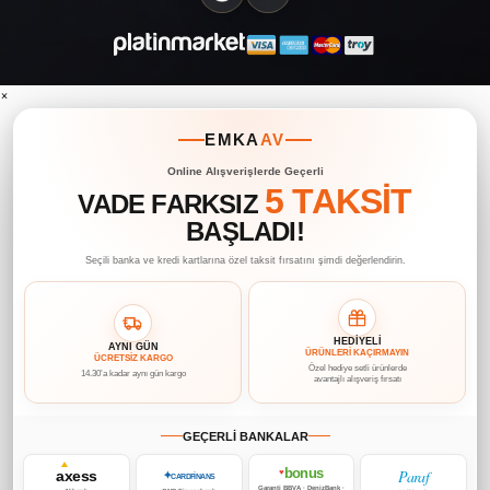
×
EMKA
AV
Online Alışverişlerde Geçerli
5 TAKSİT
VADE FARKSIZ
BAŞLADI!
Seçili banka ve kredi kartlarına özel taksit fırsatını şimdi değerlendirin.
HEDİYELİ
AYNI GÜN
ÜRÜNLERİ KAÇIRMAYIN
ÜCRETSİZ KARGO
Özel hediye setli ürünlerde
14.30’a kadar aynı gün kargo
avantajlı alışveriş fırsatı
GEÇERLİ BANKALAR
bonus
Paraf
axess
♥
✦
CARDFİNANS
Garanti BBVA · DenizBank ·