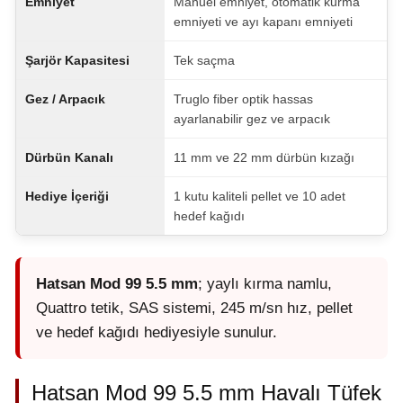
Emniyet
Manuel emniyet, otomatik kurma
emniyeti ve ayı kapanı emniyeti
Şarjör Kapasitesi
Tek saçma
Gez / Arpacık
Truglo fiber optik hassas
ayarlanabilir gez ve arpacık
Dürbün Kanalı
11 mm ve 22 mm dürbün kızağı
Hediye İçeriği
1 kutu kaliteli pellet ve 10 adet
hedef kağıdı
Hatsan Mod 99 5.5 mm
; yaylı kırma namlu,
Quattro tetik, SAS sistemi, 245 m/sn hız, pellet
ve hedef kağıdı hediyesiyle sunulur.
Hatsan Mod 99 5.5 mm Havalı Tüfek