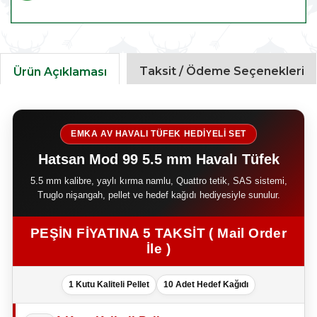
Taksit / Ödeme Seçenekleri
Ürün Açıklaması
EMKA AV HAVALI TÜFEK HEDİYELİ SET
Hatsan Mod 99 5.5 mm Havalı Tüfek
5.5 mm kalibre, yaylı kırma namlu, Quattro tetik, SAS sistemi,
Truglo nişangah, pellet ve hedef kağıdı hediyesiyle sunulur.
PEŞİN FİYATINA 5 TAKSİT ( Mail Order
İle )
1 Kutu Kaliteli Pellet
10 Adet Hedef Kağıdı