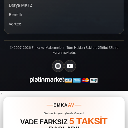
üreticiler; AR-GE yatırımları, servis ağı ve yedek
Derya MK12
parça bulunabilirliği ile fiyatlandırmada belirleyici
Benelli
rol oynar.
Kutu içeriği:
Sadece tüfek gövdesi yerine
Vortex
dürbün, montaj ayağı, pompa veya scuba tüp
içeren full set modeller, toplam maliyeti artırsa
da başlangıç için tüm ekipmanı bir arada sunar.
© 2007-2026 Emka Av Malzemeleri - Tüm Hakları Saklıdır. 256bit SSL ile
İşçilik ve malzeme:
Ahşap kundak, ayarlı dipçik,
korunmaktadır.
regülatör ve ses kesici gibi ekstra özellikler fiyat
skalasında üst seviyelere işaret eder.
Yasal Durum ve Güvenli
Kullanım
Türkiye’de
havalı tüfek satın almak için ruhsat
×
zorunluluğu yoktur
. 18 yaşını doldurmuş kişiler, fatura
karşılığında yasal şekilde havalı tüfek sahibi olabilir.
EMKA
AV
Ancak bu silahlarla avcılık yapmak yasaktır; yalnızca
Online Alışverişlerde Geçerli
hedef, hobi ve sportif atışlar
için kullanılmalıdır.
5 TAKSİT
VADE FARKSIZ
Atış yaparken aşağıdaki güvenlik kurallarına dikkat