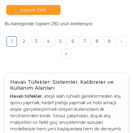
Sepete Ekle
Bu kategoride toplam
292
ürün listeleniyor.
1
2
3
4
5
6
7
8
9
›
»
Havalı Tüfekler: Sistemler, Kalibreler ve
Kullanım Alanları
Havalı tüfekler
, ateşli silah ruhsatı gerektirmeden atış
sporu yapmak, hedef pratiği yapmak ve hobi amaçlı
atışlar gerçekleştirmek isteyen kullanıcıların ilk
tercihlerinden biridir. Sessiz çalışmaları, düşük atış
maliyetleri ve farklı güç seviyelerinde sunulan
modelleriyle hem yeni başlayanlara hem de deneyimli