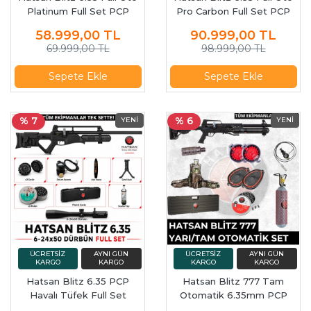
Platinum Full Set PCP
Pro Carbon Full Set PCP
Havalı Tüfek
Havalı Tüfek
58.999,00
TL
90.999,00
TL
69.999,00 TL
98.999,00 TL
Sepete Ekle
Sepete Ekle
% 7
% 6
Hatsan Blitz 6.35 PCP
Hatsan Blitz 777 Tam
Havalı Tüfek Full Set
Otomatik 6.35mm PCP
Victoptics S4 6-24x50
Kampanyalı Set