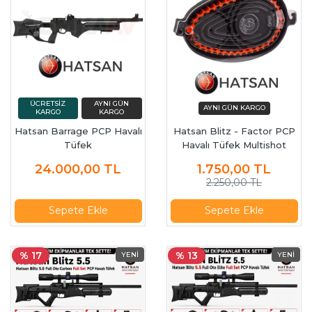
Hatsan Barrage PCP Havalı
Hatsan Blitz - Factor PCP
Tüfek
Havalı Tüfek Multishot
Çoklu Yedek Şarjör
24.000,00
TL
1.750,00
TL
2.250,00 TL
Sepete Ekle
Sepete Ekle
% 17
% 13