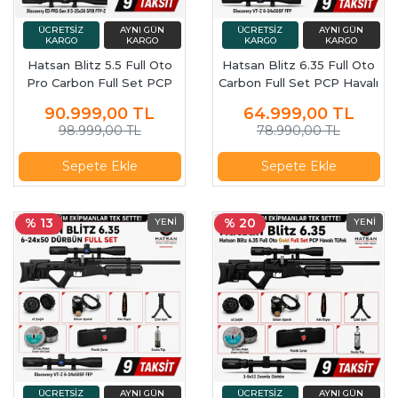
Hatsan Blitz 5.5 Full Oto
Hatsan Blitz 6.35 Full Oto
Pro Carbon Full Set PCP
Carbon Full Set PCP Havalı
Havalı Tüfek
Tüfek
90.999,00
TL
64.999,00
TL
98.999,00 TL
78.990,00 TL
Sepete Ekle
Sepete Ekle
% 13
% 20