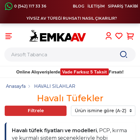
0 (542) 117 33 36
BLOG
İLETİŞİM
SİPARİŞ TAKİBİ
YİVSİZ AV TÜFEĞİ RUHSATI NASIL ÇIKARILIR?
0
Online Alışverişlerde
Vade Farksız 5 Taksit
Fırsatı!
Anasayfa
HAVALI SİLAHLAR
Havalı Tüfekler
Filtrele
Havalı tüfek fiyatları ve modelleri
, PCP, kırma
ve kurmalı sistem seçenekleriyle hobi