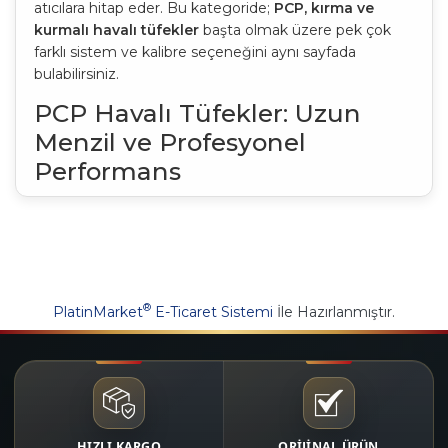
atıcılara hitap eder. Bu kategoride;
PCP, kırma ve
kurmalı havalı tüfekler
başta olmak üzere pek çok
farklı sistem ve kalibre seçeneğini aynı sayfada
bulabilirsiniz.
PCP Havalı Tüfekler: Uzun
Menzil ve Profesyonel
Performans
PCP (Pre-Charged Pneumatic) havalı tüfekler
,
yüksek basınçlı hava tüplerinden beslenen ve her
atışta tutarlı güç üreten sistemlerdir. Özellikle uzun
mesafeli hedef atışında maksimum isabet ve enerji
arayan kullanıcılar için ideal bir çözümdür.
®
PlatinMarket
E-Ticaret Sistemi
İle Hazırlanmıştır.
Yüksek çıkış hızları sayesinde 100 metre ve üzeri
mesafelerde stabil performans sunar.
Şarjörlü yapıları sayesinde art arda atış imkânı
verir.
Geri tepmesi oldukça düşüktür; dürbünlü atışlar
için avantaj sağlar.
HIZLI KARGO
ORİJİNAL ÜRÜN