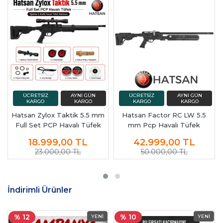
Hatsan Zylox Taktik 5.5 mm
Hatsan Factor RC LW 5.5
Full Set PCP Havalı Tüfek
mm Pcp Havalı Tüfek
18.999,00
TL
42.999,00
TL
23.000,00 TL
50.000,00 TL
İndirimli Ürünler
% 12
% 10