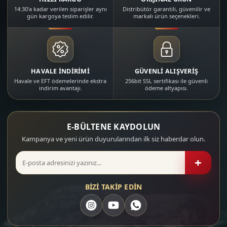
Hatsan, Kral Arms ve Airmax gibi markalarda
14:30'a kadar verilen siparişler aynı
Distribütör garantili, güvenilir ve
gün kargoya teslim edilir.
markalı ürün seçenekleri.
farklı kalibre ve güç seviyeleri bulunur.
PCP platformlar; scuba tüp, el pompası veya
kompresör gibi dolum ekipmanlarıyla birlikte
düşünüldüğünde, daha çok orta ve ileri seviye atıcılar
için tasarlanmış profesyonel çözümler sunar.
HAVALE İNDİRİMİ
GÜVENLİ ALIŞVERİŞ
Havale ve EFT ödemelerinde ekstra
256bit SSL sertifikası ile güvenli
Kırma ve Kurmalı Havalı
indirim avantajı.
ödeme altyapısı.
Tüfekler: Ekonomik ve
Dayanıklı Seçenekler
E-BÜLTENE KAYDOLUN
Kırma namlulu havalı tüfekler
, her atıştan önce
Kampanya ve yeni ürün duyurularından ilk siz haberdar olun.
namluyu kırarak kurulan klasik yaylı sistemlerdir. Harici
hava tüpü gerektirmezler ve bu sebeple başlangıç için
+
en erişilebilir modeller arasında yer alırlar.
Yeni başlayanlar ve genç kullanıcılar için ideal giriş
BİZİ TAKİP EDİN
seviyesi tüfeklerdir.
Tek atım mekanizması sayesinde kullanıcıya tetik
kontrolü ve hedef takibi alışkanlığı kazandırır.