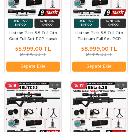
Hatsan Blitz 5.5 Full Oto
Hatsan Blitz 5.5 Full Oto
Gold Full Set PCP Havalı
Platinum Full Set PCP
Tüfek
Havalı Tüfek
55.999,00
TL
58.999,00
TL
69.999,00 TL
69.999,00 TL
Sepete Ekle
Sepete Ekle
% 8
% 17