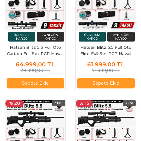
Hatsan Blitz 5.5 Full Oto
Hatsan Blitz 5.5 Full Oto
Carbon Full Set PCP Havalı
Elite Full Set PCP Havalı
Tüfek
Tüfek
64.999,00
TL
61.999,00
TL
78.990,00 TL
71.999,00 TL
Sepete Ekle
Sepete Ekle
% 20
% 15