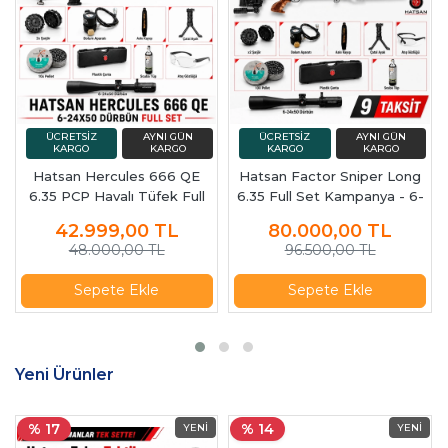
Hatsan Hercules 666 QE
Hatsan Factor Sniper Long
6.35 PCP Havalı Tüfek Full
6.35 Full Set Kampanya - 6-
Set - Scuba Tüp + 6-24x50
24x50 Dürbünlü Set
42.999,00
TL
80.000,00
TL
Dürbün
48.000,00 TL
96.500,00 TL
Sepete Ekle
Sepete Ekle
Yeni Ürünler
% 17
% 14