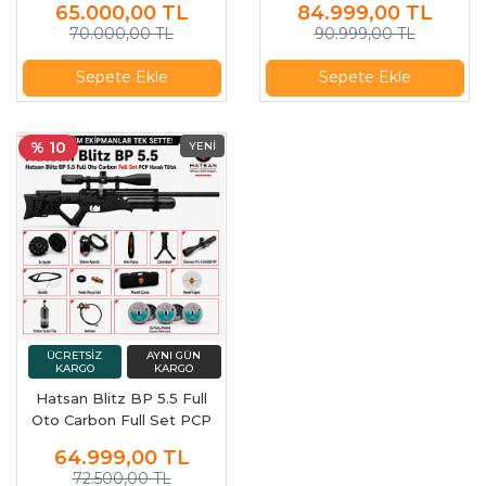
65.000,00
TL
84.999,00
TL
Dürbün + Scuba Tüp
70.000,00 TL
90.999,00 TL
Sepete Ekle
Sepete Ekle
% 10
Hatsan Blitz BP 5.5 Full
Oto Carbon Full Set PCP
Havalı Tüfek
64.999,00
TL
72.500,00 TL