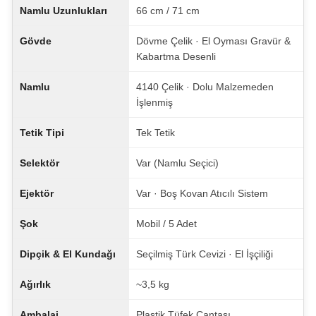
Namlu Uzunlukları
66 cm / 71 cm
Gövde
Dövme Çelik · El Oyması Gravür &
Kabartma Desenli
Namlu
4140 Çelik · Dolu Malzemeden
İşlenmiş
Tetik Tipi
Tek Tetik
Selektör
Var (Namlu Seçici)
Ejektör
Var · Boş Kovan Atıcılı Sistem
Şok
Mobil / 5 Adet
Dipçik & El Kundağı
Seçilmiş Türk Cevizi · El İşçiliği
Ağırlık
~3,5 kg
Ambalaj
Plastik Tüfek Çantası