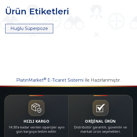
Ürün Etiketleri
Huğlu Süperpoze
®
PlatinMarket
E-Ticaret Sistemi
İle Hazırlanmıştır.
HIZLI KARGO
ORİJİNAL ÜRÜN
14:30'a kadar verilen siparişler aynı
Distribütör garantili, güvenilir ve
gün kargoya teslim edilir.
markalı ürün seçenekleri.