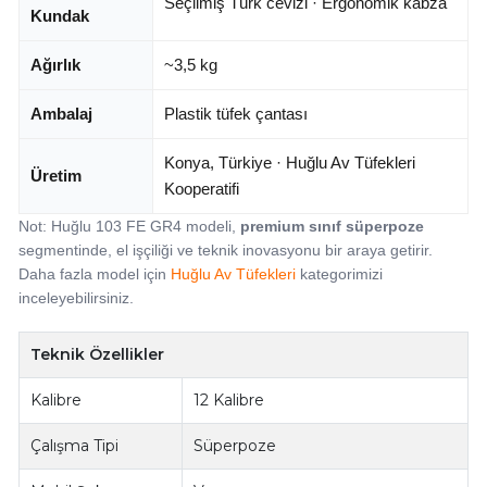
Seçilmiş Türk cevizi · Ergonomik kabza
Kundak
Ağırlık
~3,5 kg
Ambalaj
Plastik tüfek çantası
Konya, Türkiye · Huğlu Av Tüfekleri
Üretim
Kooperatifi
Not: Huğlu 103 FE GR4 modeli,
premium sınıf süperpoze
segmentinde, el işçiliği ve teknik inovasyonu bir araya getirir.
Daha fazla model için
Huğlu Av Tüfekleri
kategorimizi
inceleyebilirsiniz.
Teknik Özellikler
Kalibre
12 Kalibre
Çalışma Tipi
Süperpoze