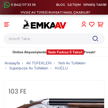
0 (542) 117 33 36
BLOG
İLETİŞİM
SİPARİŞ TAKİBİ
YİVSİZ AV TÜFEĞİ RUHSATI NASIL ÇIKARILIR?
0
Online Alışverişlerde
Vade Farksız 5 Taksit
Fırsatı!
Anasayfa
AV TÜFEKLERİ
Yerli Av Tüfekleri
Süperpoze Av Tüfekleri
HUĞLU