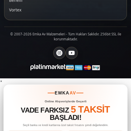
Benelli
Vortex
© 2007-2026 Emka Av Malzemeleri - Tüm Hakları Saklıdır. 256bit SSL ile
korunmaktadır.
×
EMKA
AV
Online Alışverişlerde Geçerli
5 TAKSİT
VADE FARKSIZ
BAŞLADI!
Seçili banka ve kredi kartlarına özel taksit fırsatını şimdi değerlendirin.