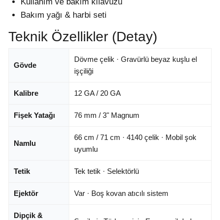
Kullanım ve bakım kılavuzu
Bakım yağı & harbi seti
Teknik Özellikler (Detay)
Dövme çelik · Gravürlü beyaz kuşlu el
Gövde
işçiliği
Kalibre
12 GA / 20 GA
Fişek Yatağı
76 mm / 3" Magnum
66 cm / 71 cm · 4140 çelik · Mobil şok
Namlu
uyumlu
Tetik
Tek tetik · Selektörlü
Ejektör
Var · Boş kovan atıcılı sistem
Dipçik &