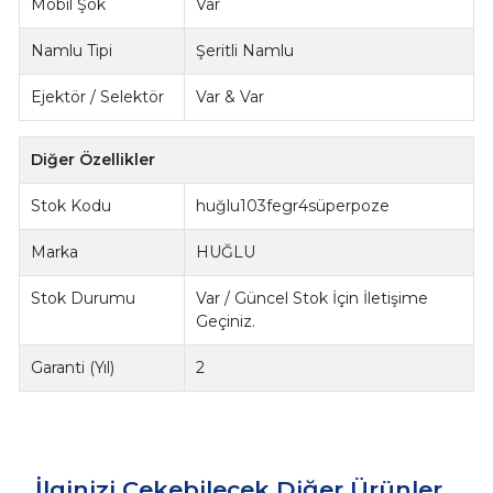
Mobil Şok
Var
Namlu Tipi
Şeritli Namlu
Ejektör / Selektör
Var & Var
Diğer Özellikler
Stok Kodu
huğlu103fegr4süperpoze
Marka
HUĞLU
Stok Durumu
Var / Güncel Stok İçin İletişime
Geçiniz.
Garanti (Yıl)
2
İlginizi Çekebilecek Diğer Ürünler