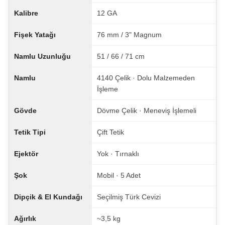
Kalibre
12 GA
Fişek Yatağı
76 mm / 3" Magnum
Namlu Uzunluğu
51 / 66 / 71 cm
Namlu
4140 Çelik · Dolu Malzemeden
İşleme
Gövde
Dövme Çelik · Meneviş İşlemeli
Tetik Tipi
Çift Tetik
Ejektör
Yok · Tırnaklı
Şok
Mobil · 5 Adet
Dipçik & El Kundağı
Seçilmiş Türk Cevizi
Ağırlık
~3,5 kg