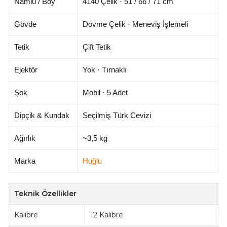
Namlu / Boy
4140 Çelik · 51 / 66 / 71 cm
Gövde
Dövme Çelik · Meneviş İşlemeli
Tetik
Çift Tetik
Ejektör
Yok · Tırnaklı
Şok
Mobil · 5 Adet
Dipçik & Kundak
Seçilmiş Türk Cevizi
Ağırlık
~3,5 kg
Marka
Huğlu
Teknik Özellikler
Kalibre
12 Kalibre