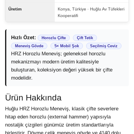
Üretim
Konya, Türkiye · Huğlu Av Tüfekleri
Kooperatifi
Hızlı Özet:
Horozlu Çifte
Çift Tetik
Meneviş Gövde
5× Mobil Şok
Seçilmiş Ceviz
HRZ Horozlu Meneviş; geleneksel horozlu
mekanizmayı modern üretim kalitesiyle
buluşturan, koleksiyon değeri yüksek bir çifte
modelidir.
Ürün Hakkında
Huğlu HRZ Horozlu Meneviş, klasik çifte severlere
hitap eden horozlu (external hammer) yapısıyla
nostaljik çizgileri günümüz üretim standartlarıyla
birleştirir. Dövme çelik meneviş gövde ve 4140 dolu