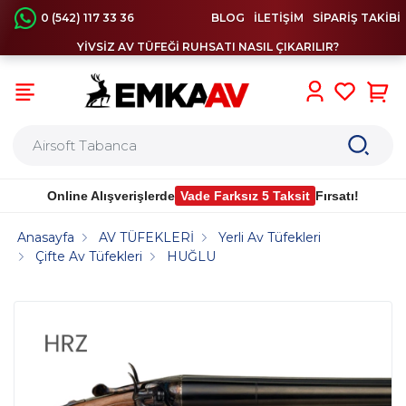
0 (542) 117 33 36
BLOG
İLETİŞİM
SİPARİŞ TAKİBİ
YİVSİZ AV TÜFEĞİ RUHSATI NASIL ÇIKARILIR?
0
Online Alışverişlerde
Vade Farksız 5 Taksit
Fırsatı!
Anasayfa
AV TÜFEKLERİ
Yerli Av Tüfekleri
Çifte Av Tüfekleri
HUĞLU