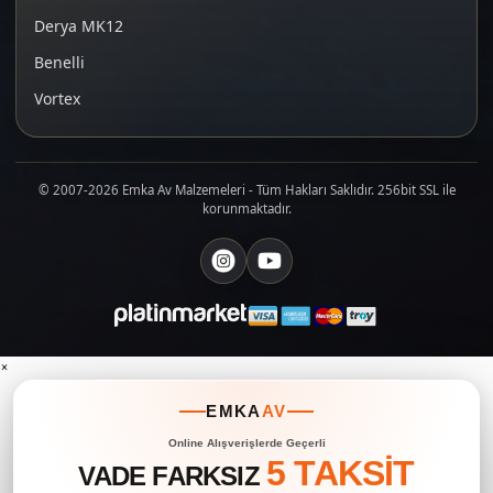
Derya MK12
Benelli
Vortex
© 2007-2026 Emka Av Malzemeleri - Tüm Hakları Saklıdır. 256bit SSL ile
korunmaktadır.
×
EMKA
AV
Online Alışverişlerde Geçerli
5 TAKSİT
VADE FARKSIZ