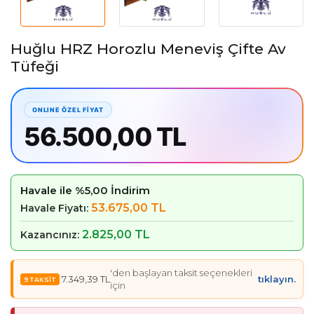
Huğlu HRZ Horozlu Meneviş Çifte Av
Tüfeği
56.500,00 TL
Havale ile %5,00 İndirim
53.675,00 TL
Havale Fiyatı:
2.825,00 TL
Kazancınız:
'den başlayan taksit seçenekleri
7.349,39 TL
tıklayın.
için