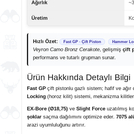
Ağırlık
~3
Üretim
Ko
Hızlı Özet:
Fast GP · Çift Piston
Hammer Lo
Veyron Camo Bronz Cerakote
, gelişmiş
çift 
performans ve tutarlı grupman sunar.
Ürün Hakkında Detaylı Bilgi
Fast GP
çift pistonlu gazlı sistem; hafif ve ağır
Locking
(horoz kilit) sistemi, mekanizma kilitle
EX-Bore (Ø18,75)
ve
Slight Force
uzatılmış ko
şoklar
saçma dağılımını optimize eder.
7075 a
arazi uyumluluğunu artırır.