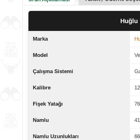
Huğlu 
Marka
Hu
Model
Ve
Çalışma Sistemi
Ga
Kalibre
1
Fişek Yatağı
76
Namlu
41
Namlu Uzunlukları
66