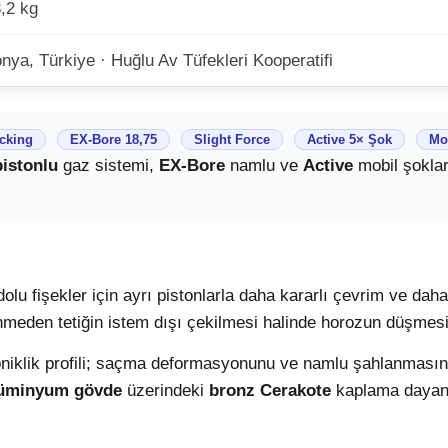
,2 kg
nya, Türkiye · Huğlu Av Tüfekleri Kooperatifi
cking
EX-Bore 18,75
Slight Force
Active 5× Şok
Mo
pistonlu
gaz sistemi,
EX-Bore
namlu ve
Active
mobil şoklarl
 dolu fişekler için ayrı pistonlarla daha kararlı çevrim ve dah
nmeden tetiğin istem dışı çekilmesi halinde horozun düşmesini
niklik profili; saçma deformasyonunu ve namlu şahlanmasın
lüminyum gövde
üzerindeki
bronz Cerakote
kaplama dayanı