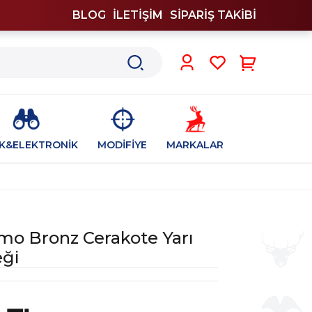
BLOG
İLETİŞİM
SİPARİŞ TAKİBİ
0
İK&ELEKTRONİK
MODİFİYE
MARKALAR
mo Bronz Cerakote Yarı
eği