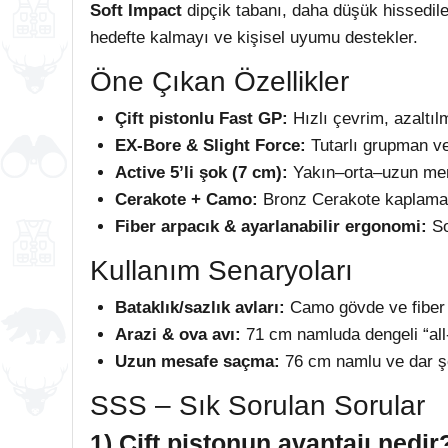
Soft Impact
dipçik tabanı, daha düşük hissedi
hedefte kalmayı ve kişisel uyumu destekler.
Öne Çıkan Özellikler
Çift pistonlu Fast GP:
Hızlı çevrim, azaltıl
EX-Bore & Slight Force:
Tutarlı grupman ve 
Active 5’li şok (7 cm):
Yakın–orta–uzun men
Cerakote + Camo:
Bronz Cerakote kaplama
Fiber arpacık & ayarlanabilir ergonomi:
So
Kullanım Senaryoları
Bataklık/sazlık avları:
Camo gövde ve fiber a
Arazi & ova avı:
71 cm namluda dengeli “all
Uzun mesafe saçma:
76 cm namlu ve dar şo
SSS – Sık Sorulan Sorular
1) Çift pistonun avantajı nedir