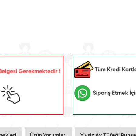
ekleri
Ürün Yorumları
Yivsiz Av Tüfeği Ruhsat