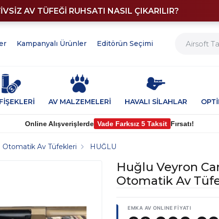
YİVSİZ AV TÜFEĞİ RUHSATI NASIL ÇIKARILIR?
er
Kampanyalı Ürünler
Editörün Seçimi
FİŞEKLERİ
AV MALZEMELERİ
HAVALI SİLAHLAR
OPT
Online Alışverişlerde
Vade Farksız 5 Taksit
Fırsatı!
Otomatik Av Tüfekleri
HUĞLU
Huğlu Veyron Ca
Otomatik Av Tüf