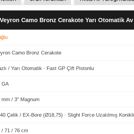
Veyron Camo Bronz Cerakote Yarı Otomatik Av
ğlu
yron Camo Bronz Cerakote
zlı / Yarı Otomatik · Fast GP Çift Pistonlu
2 GA
 mm / 3" Magnum
40 Çelik / EX-Bore (Ø18,75) · Slight Force Uzatılmış Konikl
 / 71 / 76 cm