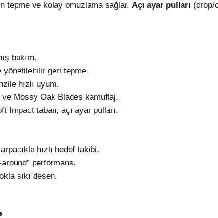
len tepme ve kolay omuzlama sağlar.
Açı ayar pulları
(drop/c
mış bakım.
yönetilebilir geri tepme.
zile hızlı uyum.
 ve Mossy Oak Blades kamuflaj.
ft Impact taban, açı ayar pulları.
rpacıkla hızlı hedef takibi.
-around” performans.
kla sıkı desen.
?