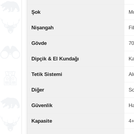
Şok
Mo
Nişangah
Fi
Gövde
70
Dipçik & El Kundağı
Ka
Tetik Sistemi
Al
Diğer
So
Güvenlik
Ha
Kapasite
4