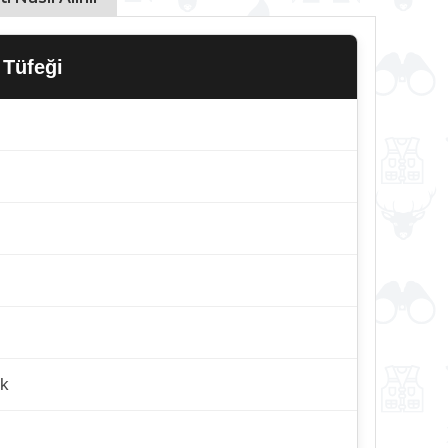
 Tüfeği
ik