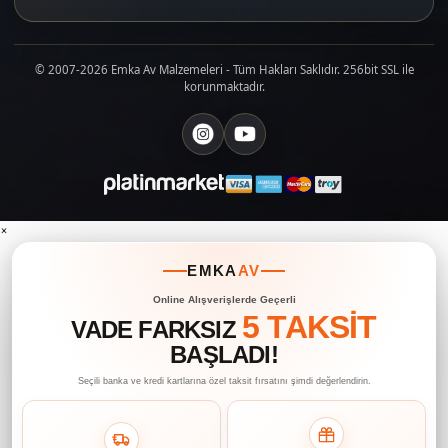
© 2007-2026 Emka Av Malzemeleri - Tüm Hakları Saklıdır. 256bit SSL ile
korunmaktadır.
×
EMKA
AV
Online Alışverişlerde Geçerli
5 TAKSİT
VADE FARKSIZ
BAŞLADI!
Seçili banka ve kredi kartlarına özel taksit fırsatını şimdi değerlendirin.