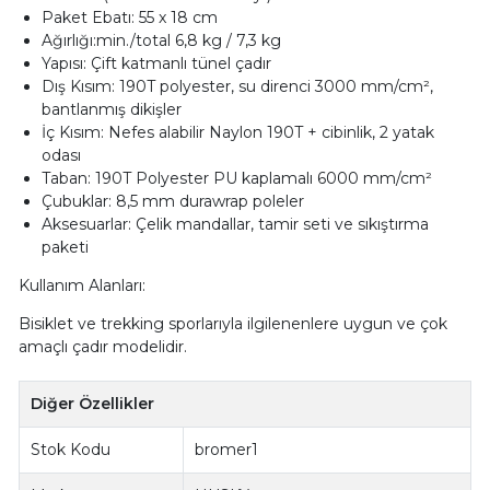
Paket Ebatı: 55 x 18 cm
Ağırlığı:min./total 6,8 kg / 7,3 kg
Yapısı: Çift katmanlı tünel çadır
Dış Kısım: 190T polyester, su direnci 3000 mm/cm²,
bantlanmış dikişler
İç Kısım: Nefes alabilir Naylon 190T + cibinlik, 2 yatak
odası
Taban: 190T Polyester PU kaplamalı 6000 mm/cm²
Çubuklar: 8,5 mm durawrap poleler
Aksesuarlar: Çelik mandallar, tamir seti ve sıkıştırma
paketi
Kullanım Alanları:
Bisiklet ve trekking sporlarıyla ilgilenenlere uygun ve çok
amaçlı çadır modelidir.
Diğer Özellikler
Stok Kodu
bromer1