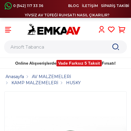
0 (542) 117 33 36
BLOG
İLETİŞİM
SİPARİŞ TAKİBİ
YİVSİZ AV TÜFEĞİ RUHSATI NASIL ÇIKARILIR?
0
Online Alışverişlerde
Vade Farksız 5 Taksit
Fırsatı!
Anasayfa
AV MALZEMELERİ
KAMP MALZEMELERİ
HUSKY