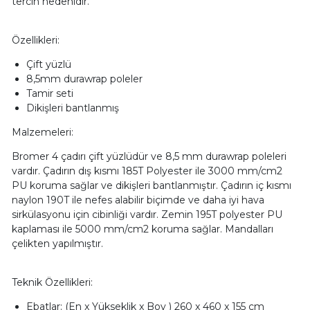
tercih nedenidir.
Özellikleri:
Çift yüzlü
8,5mm durawrap poleler
Tamir seti
Dikişleri bantlanmış
Malzemeleri:
Bromer 4 çadırı çift yüzlüdür ve 8,5 mm durawrap poleleri
vardır. Çadırın dış kısmı 185T Polyester ile 3000 mm/cm2
PU koruma sağlar ve dikişleri bantlanmıştır. Çadırın iç kısmı
naylon 190T ile nefes alabilir biçimde ve daha iyi hava
sirkülasyonu için cibinliği vardır. Zemin 195T polyester PU
kaplaması ile 5000 mm/cm2 koruma sağlar. Mandalları
çelikten yapılmıştır.
Teknik Özellikleri:
Ebatlar: (En x Yükseklik x Boy ) 260 x 460 x 155 cm