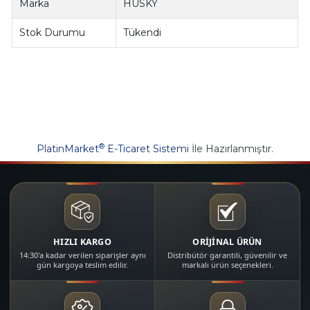
Marka
HUSKY
Stok Durumu
Tükendi
®
PlatinMarket
E-Ticaret Sistemi
İle Hazırlanmıştır.
HIZLI KARGO
ORİJİNAL ÜRÜN
14:30'a kadar verilen siparişler aynı
Distribütör garantili, güvenilir ve
gün kargoya teslim edilir.
markalı ürün seçenekleri.