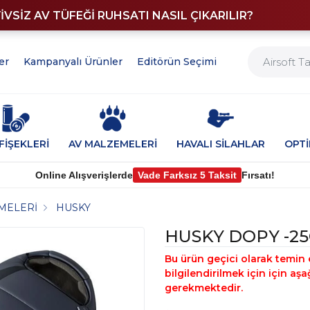
YİVSİZ AV TÜFEĞİ RUHSATI NASIL ÇIKARILIR?
er
Kampanyalı Ürünler
Editörün Seçimi
FİŞEKLERİ
AV MALZEMELERİ
HAVALI SİLAHLAR
OPT
Online Alışverişlerde
Vade Farksız 5 Taksit
Fırsatı!
MELERİ
HUSKY
HUSKY DOPY -2
Bu ürün geçici olarak temin 
bilgilendirilmek için için a
gerekmektedir.