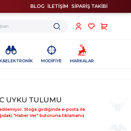
BLOG
İLETİŞİM
SİPARİŞ TAKİBİ
0
İK&ELEKTRONİK
MODİFİYE
MARKALAR
5C UYKU TULUMU
edilemiyor. Stoğa girdiğinde e-posta ile
şağıdaki "Haber Ver" butonuna tıklamanız