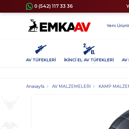
0 (542) 117 33 36
Yeni Ürünl
AV TÜFEKLERİ
İKİNCİ EL AV TÜFEKLERİ
AV 
Anasayfa
AV MALZEMELERİ
KAMP MALZE