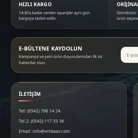
HIZLI KARGO
ORİJİN
14:30'a kadar verilen siparişler aynı gün
Distribütör 
kargoya teslim edilir.
ürün seçene
E-BÜLTENE KAYDOLUN
Kampanya ve yeni ürün duyurularından ilk siz
haberdar olun.
İLETİŞİM
Tel: (0542) 798 14 24
Tel 2: (0542) 117 33 36
Email: info@emkaav.com