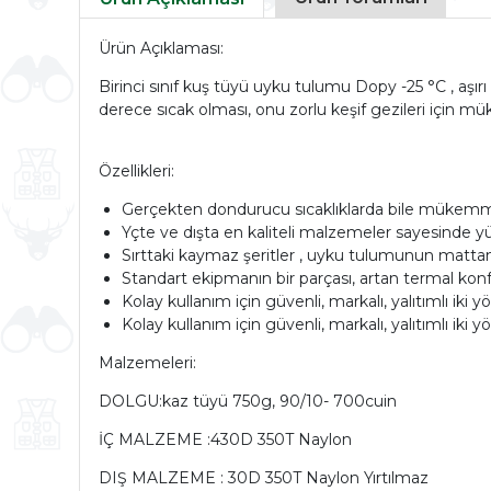
Ürün Açıklaması:
Birinci sınıf kuş tüyü uyku tulumu Dopy -25 °C , aşır
derece sıcak olması, onu zorlu keşif gezileri için mü
Özellikleri:
Gerçekten dondurucu sıcaklıklarda bile mükemme
Yçte ve dışta en kaliteli malzemeler sayesinde yü
Sırttaki kaymaz şeritler , uyku tulumunun matta
Standart ekipmanın bir parçası, artan termal konfor 
Kolay kullanım için güvenli, markalı, yalıtımlı iki 
Kolay kullanım için güvenli, markalı, yalıtımlı iki 
Malzemeleri:
DOLGU:kaz tüyü 750g, 90/10- 700cuin
İÇ MALZEME :430D 350T Naylon
DIŞ MALZEME : 30D 350T Naylon Yırtılmaz