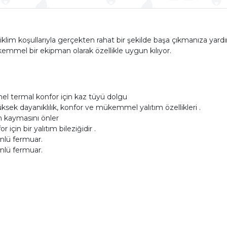
ı iklim koşullarıyla gerçekten rahat bir şekilde başa çıkmanıza yar
kemmel bir ekipman olarak özellikle uygun kılıyor.
l termal konfor için kaz tüyü dolgu
ksek dayanıklılık, konfor ve mükemmel yalıtım özellikleri .
n kaymasını önler
için bir yalıtım bileziğidir .
yönlü fermuar.
yönlü fermuar.