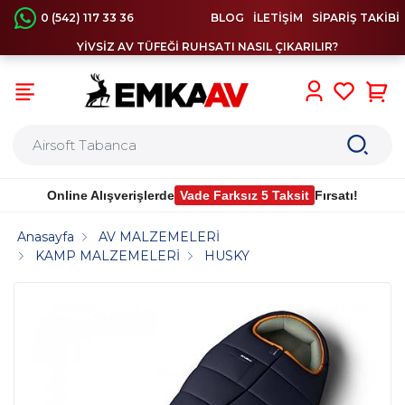
0 (542) 117 33 36
BLOG
İLETİŞİM
SİPARİŞ TAKİBİ
YİVSİZ AV TÜFEĞİ RUHSATI NASIL ÇIKARILIR?
0
Online Alışverişlerde
Vade Farksız 5 Taksit
Fırsatı!
Anasayfa
AV MALZEMELERİ
KAMP MALZEMELERİ
HUSKY