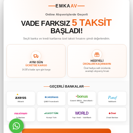
EMKA
AV
Online Alışverişlerde Geçerli
5 TAKSİT
VADE FARKSIZ
BAŞLADI!
Seçili banka ve kredi kartlarına özel taksit fırsatını şimdi değerlendirin.
HEDİYELİ
AYNI GÜN
ÜRÜNLERİ KAÇIRMAYIN
ÜCRETSİZ KARGO
Özel hediye setli ürünlerde
14.30’a kadar aynı gün kargo
avantajlı alışveriş fırsatı
GEÇERLİ BANKALAR
bonus
Paraf
axess
♥
✦
CARDFİNANS
Garanti BBVA · DenizBank ·
Akbank
QNB Finansbank
Halkbank
TEB
WORLD
maximum
◆ Ziraat
● KUVEYT TÜRK
İş Bankası
Kuveyt Türk
Yapı Kredi · VakıfBank
Ziraat Bankası