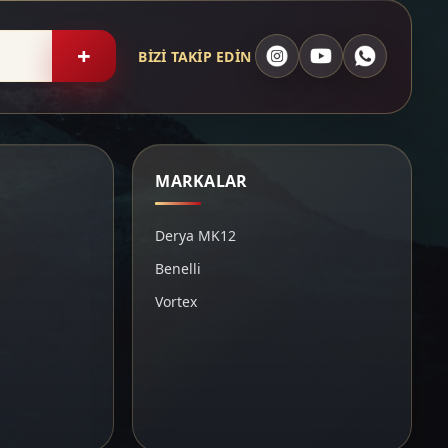
+
BİZİ TAKİP EDİN
MARKALAR
Derya MK12
Benelli
Vortex