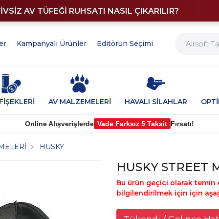
YİVSİZ AV TÜFEĞİ RUHSATI NASIL ÇIKARILIR?
er
Kampanyalı Ürünler
Editörün Seçimi
FİŞEKLERİ
AV MALZEMELERİ
HAVALI SİLAHLAR
OPT
Online Alışverişlerde
Vade Farksız 5 Taksit
Fırsatı!
MELERİ
HUSKY
HUSKY STREET 
Bu ürün geçici olarak temin 
bilgilendirilmek için için aşa
Tükendi / Gelince Ha