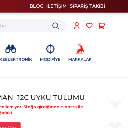
BLOG
İLETİŞİM
SİPARİŞ TAKİBİ
0
İK&ELEKTRONİK
MODİFİYE
MARKALAR
MAN -12C UYKU TULUMU
edilemiyor. Stoğa girdiğinde e-posta ile
ğıdaki
ber Ver