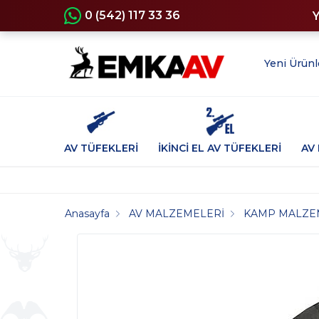
0 (542) 117 33 36
Yeni Ürünl
AV TÜFEKLERİ
İKİNCİ EL AV TÜFEKLERİ
AV 
Anasayfa
AV MALZEMELERİ
KAMP MALZE