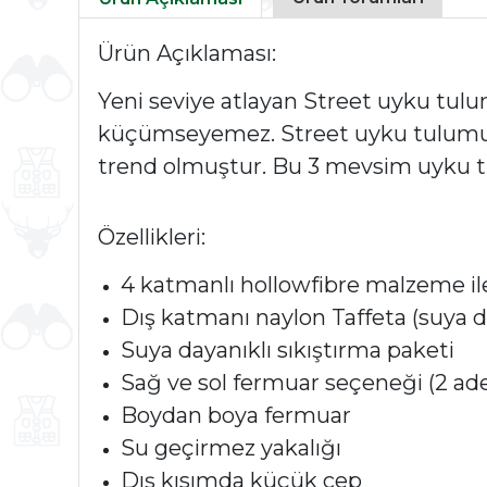
Ürün Açıklaması:
Yeni seviye atlayan Street uyku tulu
küçümseyemez. Street uyku tulumu; 
trend olmuştur. Bu 3 mevsim uyku t
Özellikleri:
4 katmanlı hollowfibre malzeme i
Dış katmanı naylon Taffeta (suya d
Suya dayanıklı sıkıştırma paketi
Sağ ve sol fermuar seçeneği (2 ad
Boydan boya fermuar
Su geçirmez yakalığı
Dış kısımda küçük cep