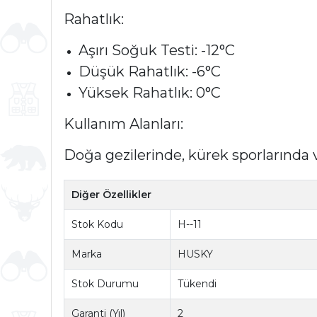
Rahatlık:
Aşırı Soğuk Testi: -12°C
Düşük Rahatlık: -6°C
Yüksek Rahatlık: 0°C
Kullanım Alanları:
Doğa gezilerinde, kürek sporlarında 
Diğer Özellikler
Stok Kodu
H--11
Marka
HUSKY
Stok Durumu
Tükendi
Garanti (Yıl)
2