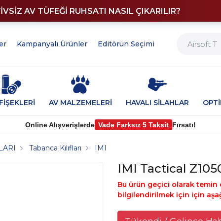
YİVSİZ AV TÜFEĞİ RUHSATI NASIL ÇIKARILIR?
er
Kampanyalı Ürünler
Editörün Seçimi
FİŞEKLERİ
AV MALZEMELERİ
HAVALI SİLAHLAR
OPT
Online Alışverişlerde
Vade Farksız 5 Taksit
Fırsatı!
LARI
Tabanca Kılıfları
IMI
IMI Tactical Z105
Bu ürün geçici olarak temin 
bilgilendirilmek için için aşa
Tükendi / Gelince Ha