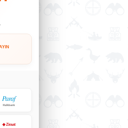
.
AYIN
Paraf
Halkbank
◆ Ziraat