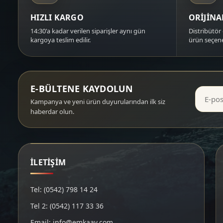
HIZLI KARGO
ORİJİN
14:30'a kadar verilen siparişler aynı gün
Distribütör 
kargoya teslim edilir.
ürün seçene
E-BÜLTENE KAYDOLUN
Kampanya ve yeni ürün duyurularından ilk siz
haberdar olun.
İLETİŞİM
Tel: (0542) 798 14 24
Tel 2: (0542) 117 33 36
Email: info@emkaav.com