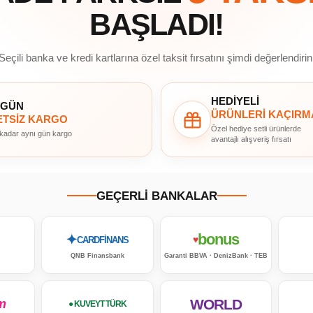
BAŞLADI!
Seçili banka ve kredi kartlarına özel taksit fırsatını şimdi değerlendirin
HEDİYELİ
 GÜN
ÜRÜNLERİ KAÇIRM
TSİZ KARGO
Özel hediye setli ürünlerde
 kadar aynı gün kargo
avantajlı alışveriş fırsatı
GEÇERLİ BANKALAR
bonus
✦
♥
CARDFİNANS
QNB Finansbank
Garanti BBVA · DenizBank · TEB
WORLD
m
● KUVEYT TÜRK