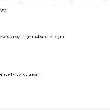
1050)
er ve ofis subayları için mükemmel seçim.
aberlik) döndürülebilir.