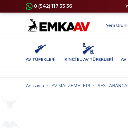
0 (542) 117 33 36
Yeni Ürünl
AV TÜFEKLERİ
İKİNCİ EL AV TÜFEKLERİ
AV 
Anasayfa
AV MALZEMELERİ
SES TABANCA