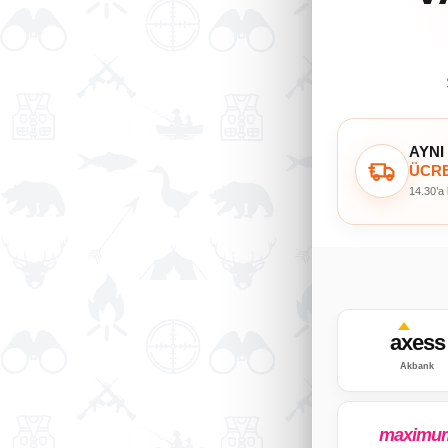
AYNI
ÜCRE
14.30’a
axess
Akbank
maximu