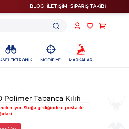
BLOG
İLETİŞİM
SİPARİŞ TAKİBİ
0
İK&ELEKTRONİK
MODİFİYE
MARKALAR
0 Polimer Tabanca Kılıfı
edilemiyor. Stoğa girdiğinde e-posta ile
ğıdaki
ber Ver