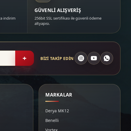
GÜVENLİ ALIŞVERİŞ
a indirim
256bit SSL sertifikası ile güvenli ödeme
altyapısı.
+
BİZİ TAKİP EDİN
MARKALAR
Derya MK12
Benelli
Vortex