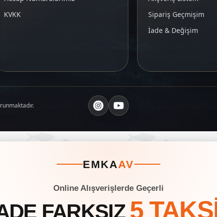
KVKK
Sipariş Geçmişim
İade & Değişim
orunmaktadır.
EMKA
AV
Online Alışverişlerde Geçerli
5 TAKS
ADE FARKSIZ