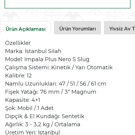
Ürün Yorumları
Yivsiz Av T
Ürün Açıklaması
Özellikler
Marka: İstanbul Silah
Model: Impala Plus Nero S Slug
Çalışma Sistemi: Kinetik / Yarı Otomatik
Kalibre: 12
Namlu Uzunlukları: 47 / 51 / 56 / 61 cm
Fişek Yatağı: 76 mm / 3" Magnum
Kapasite: 4+1
Şok: Mobil / 1 Adet
Dipçik & El Kundağı: Sentetik
Ağırlık: 3 - 3,2 kg / Ortalama
Üretim Yeri: İstanbul