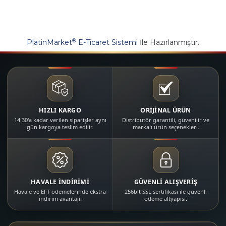
®
PlatinMarket
E-Ticaret Sistemi
İle Hazırlanmıştır.
HIZLI KARGO
ORİJİNAL ÜRÜN
14:30'a kadar verilen siparişler aynı
Distribütör garantili, güvenilir ve
gün kargoya teslim edilir.
markalı ürün seçenekleri.
HAVALE İNDİRİMİ
GÜVENLİ ALIŞVERİŞ
Havale ve EFT ödemelerinde ekstra
256bit SSL sertifikası ile güvenli
indirim avantajı.
ödeme altyapısı.