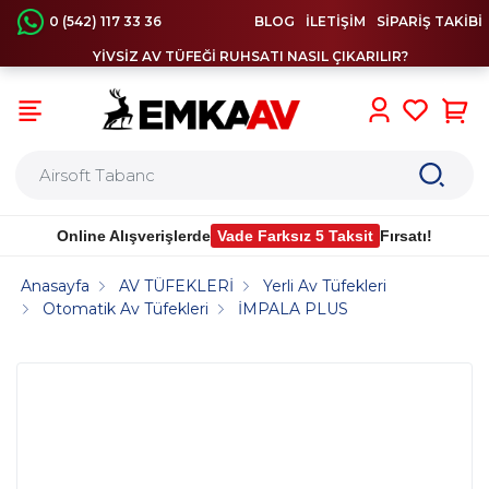
0 (542) 117 33 36
BLOG
İLETİŞİM
SİPARİŞ TAKİBİ
YİVSİZ AV TÜFEĞİ RUHSATI NASIL ÇIKARILIR?
0
Online Alışverişlerde
Vade Farksız 5 Taksit
Fırsatı!
Anasayfa
AV TÜFEKLERİ
Yerli Av Tüfekleri
Otomatik Av Tüfekleri
İMPALA PLUS