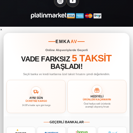
×
EMKA
AV
Online Alışverişlerde Geçerli
5 TAKSİT
VADE FARKSIZ
BAŞLADI!
Seçili banka ve kredi kartlarına özel taksit fırsatını şimdi değerlendirin.
HEDİYELİ
AYNI GÜN
ÜRÜNLERİ KAÇIRMAYIN
ÜCRETSİZ KARGO
Özel hediye setli ürünlerde
14.30’a kadar aynı gün kargo
avantajlı alışveriş fırsatı
GEÇERLİ BANKALAR
bonus
Paraf
axess
♥
✦
CARDFİNANS