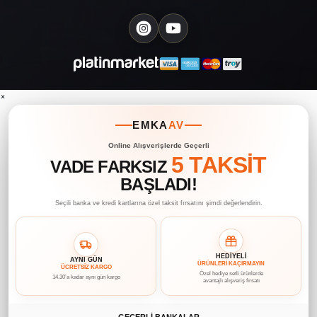
×
EMKA
AV
Online Alışverişlerde Geçerli
5 TAKSİT
VADE FARKSIZ
BAŞLADI!
Seçili banka ve kredi kartlarına özel taksit fırsatını şimdi değerlendirin.
HEDİYELİ
AYNI GÜN
ÜRÜNLERİ KAÇIRMAYIN
ÜCRETSİZ KARGO
Özel hediye setli ürünlerde
14.30’a kadar aynı gün kargo
avantajlı alışveriş fırsatı