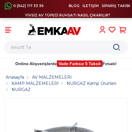
0 (542) 117 33 36
BLOG
İLETİŞİM
SİPARİŞ TAKİBİ
YİVSİZ AV TÜFEĞİ RUHSATI NASIL ÇIKARILIR?
0
Online Alışverişlerde
Vade Farksız 5 Taksit
Fırsatı!
Anasayfa
AV MALZEMELERİ
KAMP MALZEMELERİ
NURGAZ Kamp Ürünleri
NURGAZ