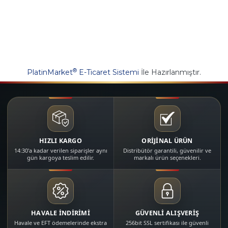
®
PlatinMarket
E-Ticaret Sistemi
İle Hazırlanmıştır.
HIZLI KARGO
ORİJİNAL ÜRÜN
14:30'a kadar verilen siparişler aynı
Distribütör garantili, güvenilir ve
gün kargoya teslim edilir.
markalı ürün seçenekleri.
HAVALE İNDİRİMİ
GÜVENLİ ALIŞVERİŞ
Havale ve EFT ödemelerinde ekstra
256bit SSL sertifikası ile güvenli