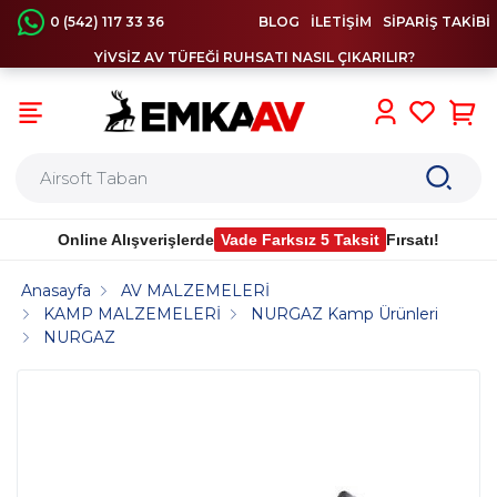
0 (542) 117 33 36
BLOG
İLETİŞİM
SİPARİŞ TAKİBİ
YİVSİZ AV TÜFEĞİ RUHSATI NASIL ÇIKARILIR?
0
Online Alışverişlerde
Vade Farksız 5 Taksit
Fırsatı!
Anasayfa
AV MALZEMELERİ
KAMP MALZEMELERİ
NURGAZ Kamp Ürünleri
NURGAZ