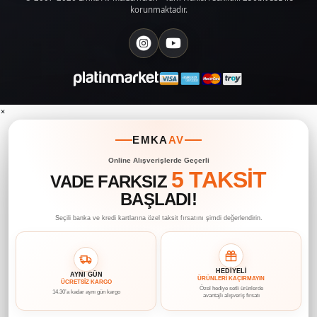
korunmaktadır.
×
EMKA
AV
Online Alışverişlerde Geçerli
5 TAKSİT
VADE FARKSIZ
BAŞLADI!
Seçili banka ve kredi kartlarına özel taksit fırsatını şimdi değerlendirin.
HEDİYELİ
AYNI GÜN
ÜRÜNLERİ KAÇIRMAYIN
ÜCRETSİZ KARGO
Özel hediye setli ürünlerde
14.30’a kadar aynı gün kargo
avantajlı alışveriş fırsatı