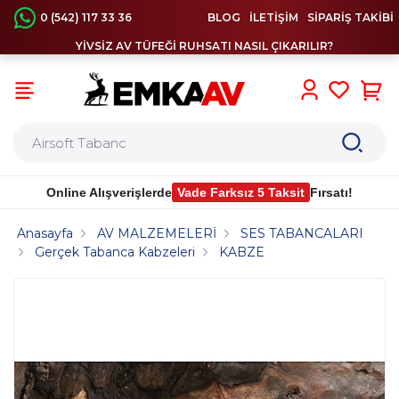
0 (542) 117 33 36
BLOG
İLETİŞİM
SİPARİŞ TAKİBİ
YİVSİZ AV TÜFEĞİ RUHSATI NASIL ÇIKARILIR?
0
Online Alışverişlerde
Vade Farksız 5 Taksit
Fırsatı!
Anasayfa
AV MALZEMELERİ
SES TABANCALARI
Gerçek Tabanca Kabzeleri
KABZE