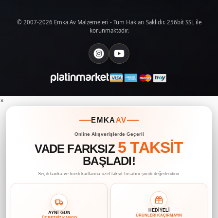
© 2007-2026 Emka Av Malzemeleri - Tüm Hakları Saklıdır. 256bit SSL ile
korunmaktadır.
×
EMKA
AV
Online Alışverişlerde Geçerli
5 TAKSİT
VADE FARKSIZ
BAŞLADI!
Seçili banka ve kredi kartlarına özel taksit fırsatını şimdi değerlendirin.
HEDİYELİ
AYNI GÜN
ÜRÜNLERİ KAÇIRMAYIN
ÜCRETSİZ KARGO