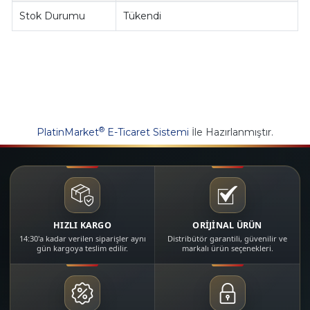
Stok Durumu
Tükendi
®
PlatinMarket
E-Ticaret Sistemi
İle Hazırlanmıştır.
HIZLI KARGO
ORİJİNAL ÜRÜN
14:30'a kadar verilen siparişler aynı
Distribütör garantili, güvenilir ve
gün kargoya teslim edilir.
markalı ürün seçenekleri.