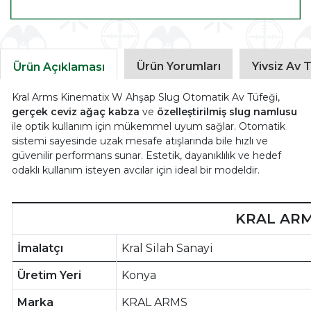
Ürün Yorumları
Yivsiz Av T
Ürün Açıklaması
Kral Arms Kinematix W Ahşap Slug Otomatik Av Tüfeği,
gerçek ceviz ağaç kabza
ve
özelleştirilmiş slug namlusu
ile optik kullanım için mükemmel uyum sağlar. Otomatik
sistemi sayesinde uzak mesafe atışlarında bile hızlı ve
güvenilir performans sunar. Estetik, dayanıklılık ve hedef
odaklı kullanım isteyen avcılar için ideal bir modeldir.
KRAL ARM
İmalatçı
Kral Silah Sanayi
Üretim Yeri
Konya
Marka
KRAL ARMS