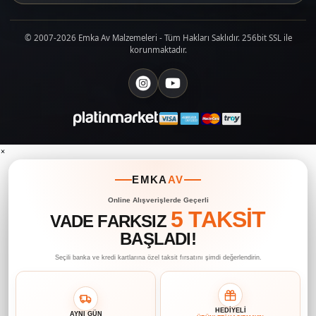
© 2007-2026 Emka Av Malzemeleri - Tüm Hakları Saklıdır. 256bit SSL ile
korunmaktadır.
×
EMKA
AV
Online Alışverişlerde Geçerli
5 TAKSİT
VADE FARKSIZ
BAŞLADI!
Seçili banka ve kredi kartlarına özel taksit fırsatını şimdi değerlendirin.
HEDİYELİ
AYNI GÜN