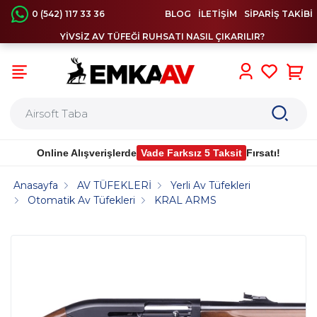
0 (542) 117 33 36
BLOG
İLETİŞİM
SİPARİŞ TAKİBİ
YİVSİZ AV TÜFEĞİ RUHSATI NASIL ÇIKARILIR?
0
Online Alışverişlerde
Vade Farksız 5 Taksit
Fırsatı!
Anasayfa
AV TÜFEKLERİ
Yerli Av Tüfekleri
Otomatik Av Tüfekleri
KRAL ARMS