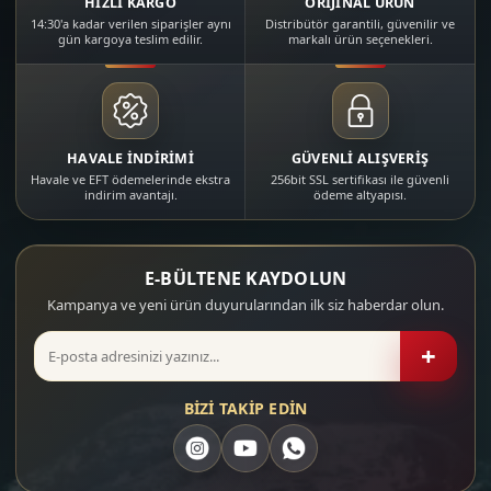
HIZLI KARGO
ORİJİNAL ÜRÜN
14:30'a kadar verilen siparişler aynı
Distribütör garantili, güvenilir ve
gün kargoya teslim edilir.
markalı ürün seçenekleri.
HAVALE İNDİRİMİ
GÜVENLİ ALIŞVERİŞ
Havale ve EFT ödemelerinde ekstra
256bit SSL sertifikası ile güvenli
indirim avantajı.
ödeme altyapısı.
E-BÜLTENE KAYDOLUN
Kampanya ve yeni ürün duyurularından ilk siz haberdar olun.
+
BİZİ TAKİP EDİN