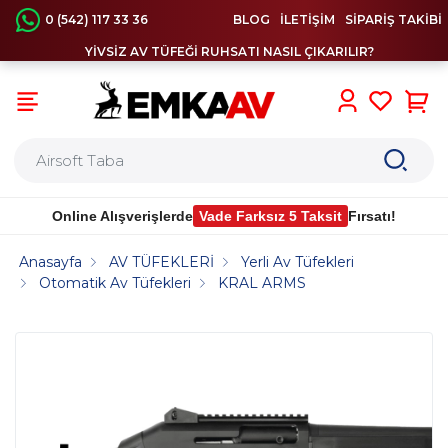
0 (542) 117 33 36
BLOG
İLETİŞİM
SİPARİŞ TAKİBİ
YİVSİZ AV TÜFEĞİ RUHSATI NASIL ÇIKARILIR?
0
Online Alışverişlerde
Vade Farksız 5 Taksit
Fırsatı!
Anasayfa
AV TÜFEKLERİ
Yerli Av Tüfekleri
Otomatik Av Tüfekleri
KRAL ARMS