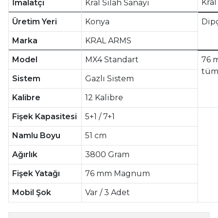
Kral
İmalatçı
Kral Silah Sanayi
Üretim Yeri
Konya
Dipç
Marka
KRAL ARMS
Model
MX4 Standart
76 
tüm 
Sistem
Gazlı Sistem
Kalibre
12 Kalibre
Fişek Kapasitesi
5+1 / 7+1
Namlu Boyu
51 cm
Ağırlık
3800 Gram
Fişek Yatağı
76 mm Magnum
Mobil Şok
Var / 3 Adet