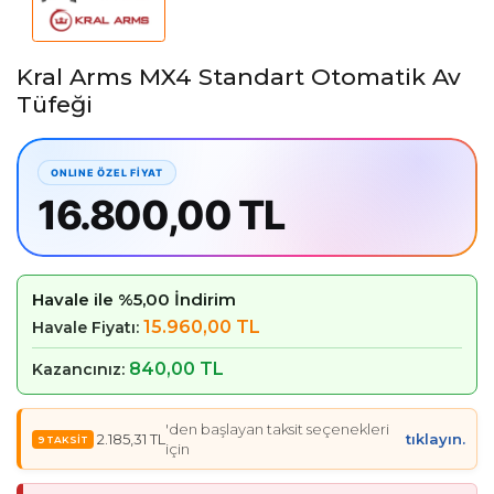
Kral Arms MX4 Standart Otomatik Av
Tüfeği
16.800,00 TL
Havale ile %5,00 İndirim
15.960,00 TL
Havale Fiyatı:
840,00 TL
Kazancınız:
'den başlayan taksit seçenekleri
2.185,31 TL
tıklayın.
için