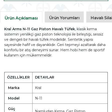
Ürün Yorumları
Havalı Sil
Ürün Açıklaması
Kral Arms N-11 Gaz Piston Havalı Tüfek
, klasik kırma
sistemin yenilikçi gaz piston teknolojisi ile birleştiği, sessiz
ve dengeli bir havalı tüfek modelidir. Sentetik yapısı
sayesinde hafif ve dayanıklıdır. Geri tepmeyi azaltarak daha
konforlu bir atış deneyimi sunar. Hem hobi hem de sportif
kullanım için mükemmeldir.
ÖZELLİKLER
DETAYLAR
Marka
Kral
Model
N-11
Güç
Namludan Kırma, Gaz Piston