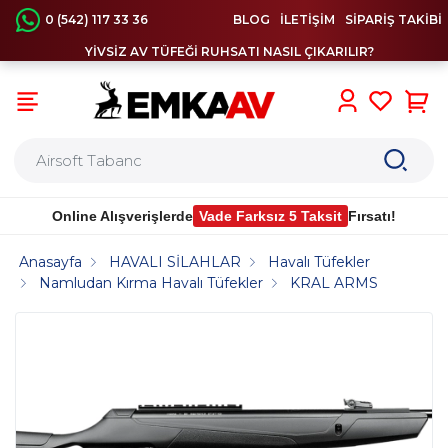
0 (542) 117 33 36
BLOG
İLETİŞİM
SİPARİŞ TAKİBİ
YİVSİZ AV TÜFEĞİ RUHSATI NASIL ÇIKARILIR?
0
Online Alışverişlerde
Vade Farksız 5 Taksit
Fırsatı!
Anasayfa
HAVALI SİLAHLAR
Havalı Tüfekler
Namludan Kırma Havalı Tüfekler
KRAL ARMS