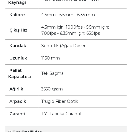
Kaynağı
Kalibre
4.5mm - 5.5mm - 6.35 mm
4.5mm için; 1000fps - 5.5mm için;
Çıkış Hızı
700fps - 6.35mm için; 650fps
Kundak
Sentetik (Ağaç Desenli)
Uzunluk
1150 mm
Pellet
Tek Saçma
Kapasitesi
Ağırlık
3550 gram
Arpacık
Truglo Fiber Optik
Garanti
1 Yıl Fabrika Garantili