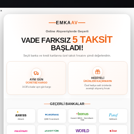
×
EMKA
AV
Online Alışverişlerde Geçerli
5 TAKSİT
VADE FARKSIZ
BAŞLADI!
Seçili banka ve kredi kartlarına özel taksit fırsatını şimdi değerlendirin.
HEDİYELİ
AYNI GÜN
ÜRÜNLERİ KAÇIRMAYIN
ÜCRETSİZ KARGO
Özel hediye setli ürünlerde
14.30’a kadar aynı gün kargo
avantajlı alışveriş fırsatı
GEÇERLİ BANKALAR
bonus
Paraf
axess
♥
✦
CARDFİNANS
Garanti BBVA · DenizBank ·
Akbank
QNB Finansbank
Halkbank
TEB
WORLD
maximum
◆ Ziraat
● KUVEYT TÜRK