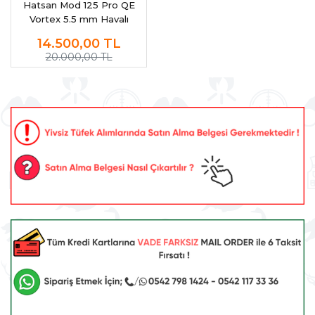
Hatsan Mod 125 Pro QE
Vortex 5.5 mm Havalı
Tüfek (4x32 Dürbün +
14.500,00
TL
Protector)
20.000,00 TL