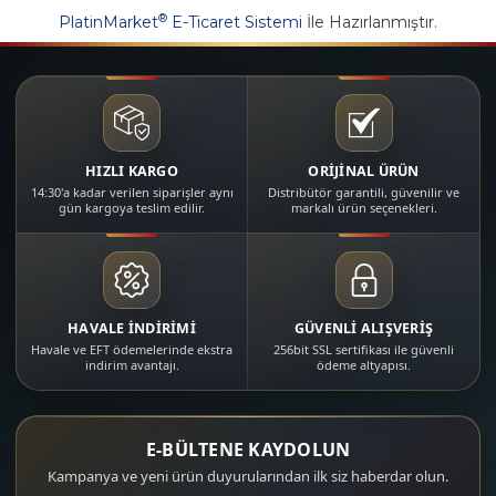
®
PlatinMarket
E-Ticaret Sistemi
İle Hazırlanmıştır.
HIZLI KARGO
ORİJİNAL ÜRÜN
14:30'a kadar verilen siparişler aynı
Distribütör garantili, güvenilir ve
gün kargoya teslim edilir.
markalı ürün seçenekleri.
HAVALE İNDİRİMİ
GÜVENLİ ALIŞVERİŞ
Havale ve EFT ödemelerinde ekstra
256bit SSL sertifikası ile güvenli
indirim avantajı.
ödeme altyapısı.
E-BÜLTENE KAYDOLUN
Kampanya ve yeni ürün duyurularından ilk siz haberdar olun.