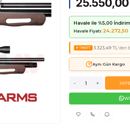
25.550,00
Havale ile %5,00 İndiri
24.272,50
Havale Fiyatı:
3.323,49 TL
'den b
Aynı Gün Kargo
-
+
SEPE
Wh