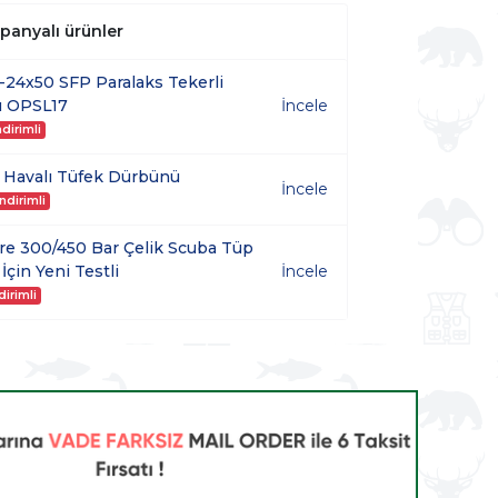
mpanyalı ürünler
6-24x50 SFP Paralaks Tekerli
ü OPSL17
İncele
dirimli
 Havalı Tüfek Dürbünü
İncele
ndirimli
re 300/450 Bar Çelik Scuba Tüp
İçin Yeni Testli
İncele
dirimli