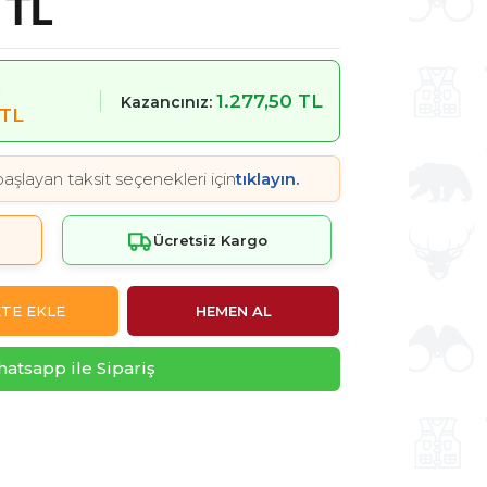
 TL
m
1.277,50 TL
Kazancınız:
 TL
aşlayan taksit seçenekleri için
tıklayın.
Ücretsiz Kargo
TE EKLE
HEMEN AL
atsapp ile Sipariş