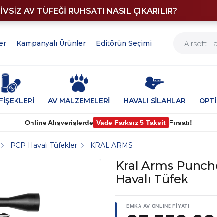
YİVSİZ AV TÜFEĞİ RUHSATI NASIL ÇIKARILIR?
er
Kampanyalı Ürünler
Editörün Seçimi
FİŞEKLERİ
AV MALZEMELERİ
HAVALI SİLAHLAR
OPT
Online Alışverişlerde
Vade Farksız 5 Taksit
Fırsatı!
PCP Havalı Tüfekler
KRAL ARMS
Kral Arms Punch
Havalı Tüfek