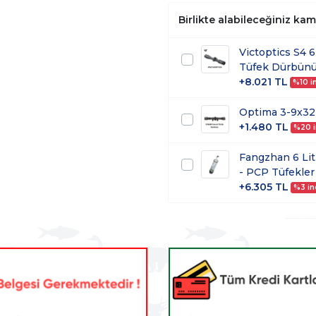
Birlikte alabileceğiniz ka
Victoptics S4 
Tüfek Dürbün
+8.021 TL
%10 in
Optima 3-9x32
+1.480 TL
%20 i
Fangzhan 6 Lit
- PCP Tüfekler 
+6.305 TL
%3 in