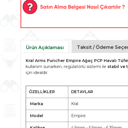
Taksit / Ödeme Seçen
Ürün Açıklaması
Kral Arms Puncher Empire Ağaç PCP Havalı Tüfe
kullanım sunarken, regülatörlü sistemi ile
stabil ve t
için idealdir.
ÖZELLİKLER
DETAYLAR
Marka
Kral
Model
Empire
Kalibre
4.5mm - 5.5mm - 6.35mm