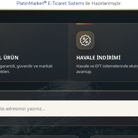
®
PlatinMarket
E-Ticaret Sistemi
İle Hazırlanmıştır.
AL ÜRÜN
HAVALE İNDİRİMİ
garantili, güvenilir ve markalı
Havale ve EFT ödemelerinde ekstr
kleri.
avantajı.