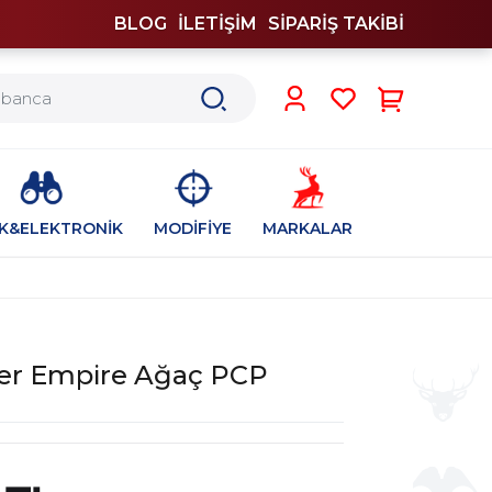
BLOG
İLETİŞİM
SİPARİŞ TAKİBİ
0
İK&ELEKTRONİK
MODİFİYE
MARKALAR
er Empire Ağaç PCP