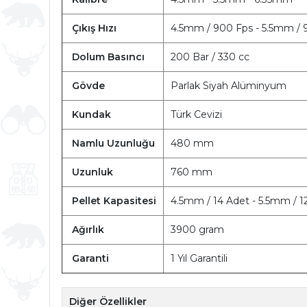
Çıkış Hızı
4.5mm / 900 Fps - 5.5mm / 
Dolum Basıncı
200 Bar / 330 cc
Gövde
Parlak Siyah Alüminyum
Kundak
Türk Cevizi
Namlu Uzunluğu
480 mm
Uzunluk
760 mm
Pellet Kapasitesi
4.5mm / 14 Adet - 5.5mm / 1
Ağırlık
3900 gram
Garanti
1 Yıl Garantili
Diğer Özellikler