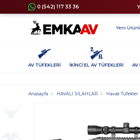
0 (542) 117 33 36
Yeni Ürünl
AV TÜFEKLERİ
İKİNCİ EL AV TÜFEKLERİ
AV 
Anasayfa
HAVALI SİLAHLAR
Havalı Tüfekler