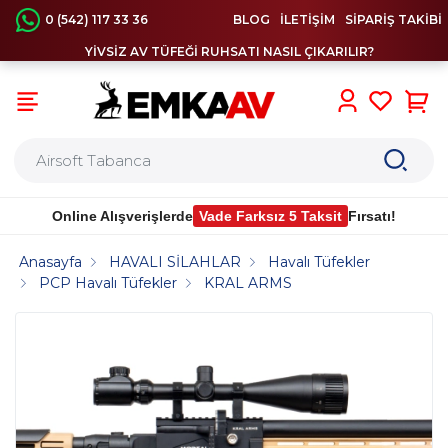
0 (542) 117 33 36
BLOG
İLETİŞİM
SİPARİŞ TAKİBİ
YİVSİZ AV TÜFEĞİ RUHSATI NASIL ÇIKARILIR?
0
Online Alışverişlerde
Vade Farksız 5 Taksit
Fırsatı!
Anasayfa
HAVALI SİLAHLAR
Havalı Tüfekler
PCP Havalı Tüfekler
KRAL ARMS