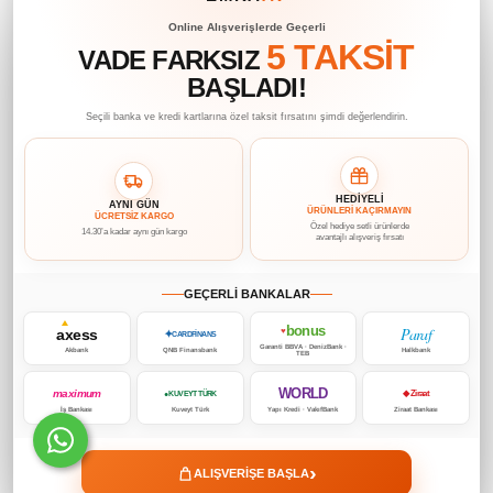
Online Alışverişlerde Geçerli
5 TAKSİT
VADE FARKSIZ
BAŞLADI!
Seçili banka ve kredi kartlarına özel taksit fırsatını şimdi değerlendirin.
HEDİYELİ
AYNI GÜN
ÜRÜNLERİ KAÇIRMAYIN
ÜCRETSİZ KARGO
Özel hediye setli ürünlerde
14.30’a kadar aynı gün kargo
avantajlı alışveriş fırsatı
GEÇERLİ BANKALAR
bonus
Paraf
axess
♥
✦
CARDFİNANS
Garanti BBVA · DenizBank ·
Akbank
QNB Finansbank
Halkbank
TEB
WORLD
maximum
◆ Ziraat
● KUVEYT TÜRK
İş Bankası
Kuveyt Türk
Yapı Kredi · VakıfBank
Ziraat Bankası
›
ALIŞVERİŞE BAŞLA