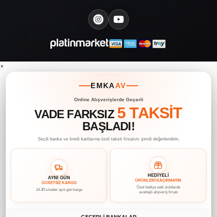
×
EMKA
AV
Online Alışverişlerde Geçerli
5 TAKSİT
VADE FARKSIZ
BAŞLADI!
Seçili banka ve kredi kartlarına özel taksit fırsatını şimdi değerlendirin.
HEDİYELİ
AYNI GÜN
ÜRÜNLERİ KAÇIRMAYIN
ÜCRETSİZ KARGO
Özel hediye setli ürünlerde
14.30’a kadar aynı gün kargo
avantajlı alışveriş fırsatı