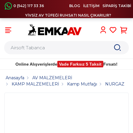
0 (542) 117 33 36
BLOG
İLETİŞİM
SİPARİŞ TAKİBİ
YİVSİZ AV TÜFEĞİ RUHSATI NASIL ÇIKARILIR?
0
Online Alışverişlerde
Vade Farksız 5 Taksit
Fırsatı!
Anasayfa
AV MALZEMELERİ
KAMP MALZEMELERİ
Kamp Mutfağı
NURGAZ