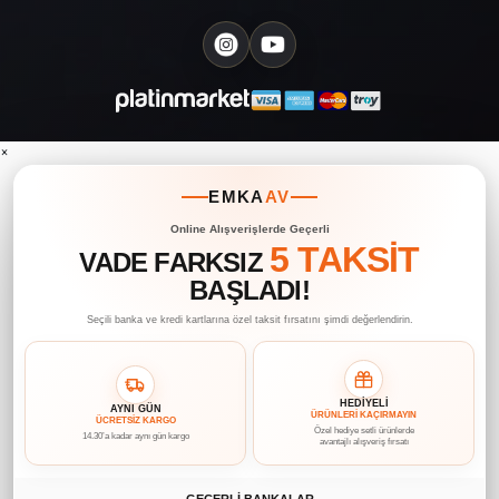
×
EMKA
AV
Online Alışverişlerde Geçerli
5 TAKSİT
VADE FARKSIZ
BAŞLADI!
Seçili banka ve kredi kartlarına özel taksit fırsatını şimdi değerlendirin.
HEDİYELİ
AYNI GÜN
ÜRÜNLERİ KAÇIRMAYIN
ÜCRETSİZ KARGO
Özel hediye setli ürünlerde
14.30’a kadar aynı gün kargo
avantajlı alışveriş fırsatı