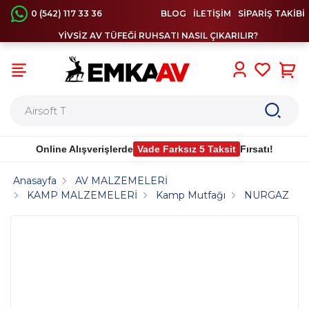
0 (542) 117 33 36
BLOG
İLETİŞİM
SİPARİŞ TAKİBİ
YİVSİZ AV TÜFEĞİ RUHSATI NASIL ÇIKARILIR?
0
Online Alışverişlerde
Vade Farksız 5 Taksit
Fırsatı!
Anasayfa
AV MALZEMELERİ
KAMP MALZEMELERİ
Kamp Mutfağı
NURGAZ