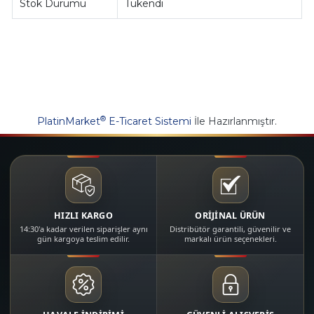
Stok Durumu
Tükendi
®
PlatinMarket
E-Ticaret Sistemi
İle Hazırlanmıştır.
HIZLI KARGO
ORİJİNAL ÜRÜN
14:30'a kadar verilen siparişler aynı
Distribütör garantili, güvenilir ve
gün kargoya teslim edilir.
markalı ürün seçenekleri.