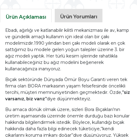
Ürün Yorumları
Ürün Açıklaması
Ebadı, ağırlığı ve katlanabilir kilitli mekanizması ile av, kamp
ve gündelik amaçlı kullanım için ideal olan bir çakı
modelimizdir.1990 yılından beri çakı modeli olarak en çok
sattığımız bu modele gelen yoğun talepler üzerine 3. bir
ağız modeli yaptık. Her türlü kesim işlerinde rahatlıkla
kullanabileceğiniz bu ağız modelini beğenerek
kullanacağınıza inanıyoruz.
Bıçak sektöründe Dünyada Ömür Boyu Garanti veren tek
firma olan BORA markasının yaşam felsefesinde öncelikli
tercihi, müşteri memnuniyetinden geçmektedir. Özde,
’’siz
varsanız, biz varız’’
diye düşünmekteyiz.
Bu amaca dönük olmak üzere, sizleri Bora Bıçakları’nın
üretim aşamasında üzerinde önemle durduğu bazı konular
hakkında bilgilendirmek istedik. Böylece, kullandığı bıçak
hakkında daha fazla bilgi edinecek tüketiciye,’’kendi
çıkarlarını koruma imkanı doğar’’diye düşünüyoruz. Yüksek