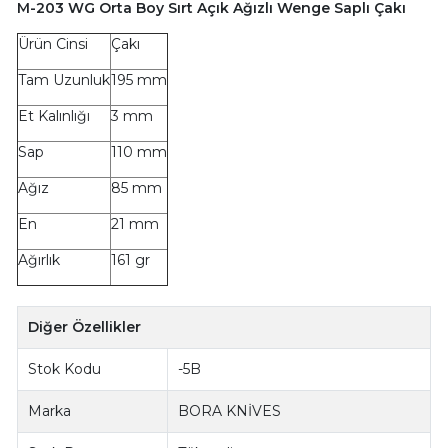
M-203 WG Orta Boy Sırt Açık Ağızlı Wenge Saplı Çakı
Ürün Cinsi
Çakı
Tam Uzunluk
195 mm
Et Kalınlığı
3 mm
Sap
110 mm
Ağız
85 mm
En
21 mm
Ağırlık
161 gr
Diğer Özellikler
Stok Kodu
-5B
Marka
BORA KNİVES