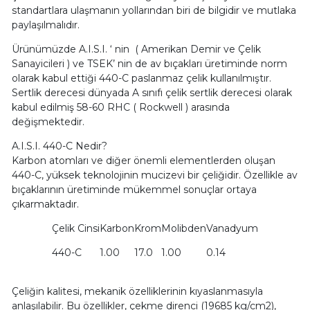
standartlara ulaşmanın yollarından biri de bilgidir ve mutlaka
paylaşılmalıdır.
Ürünümüzde A.I.S.I. ‘ nin ( Amerikan Demir ve Çelik
Sanayicileri ) ve TSEK’ nin de av bıçakları üretiminde norm
olarak kabul ettiği 440-C paslanmaz çelik kullanılmıştır.
Sertlik derecesi dünyada A sınıfı çelik sertlik derecesi olarak
kabul edilmiş 58-60 RHC ( Rockwell ) arasında
değişmektedir.
A.I.S.I. 440-C Nedir?
Karbon atomları ve diğer önemli elementlerden oluşan
440-C, yüksek teknolojinin mucizevi bir çeliğidir. Özellikle av
bıçaklarının üretiminde mükemmel sonuçlar ortaya
çıkarmaktadır.
Çelik Cinsi
Karbon
Krom
Molibden
Vanadyum
440-C
1.00
17.0
1.00
0.14
Çeliğin kalitesi, mekanik özelliklerinin kıyaslanmasıyla
anlaşılabilir. Bu özellikler, çekme direnci (19685 kg/cm2),