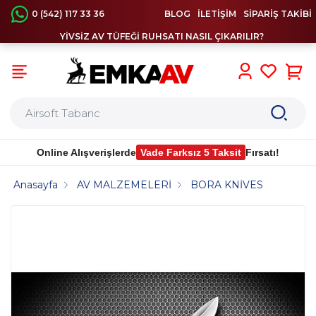
0 (542) 117 33 36
BLOG
İLETİŞİM
SİPARİŞ TAKİBİ
YİVSİZ AV TÜFEĞİ RUHSATI NASIL ÇIKARILIR?
0
Online Alışverişlerde
Vade Farksız 5 Taksit
Fırsatı!
Anasayfa
AV MALZEMELERİ
BORA KNİVES