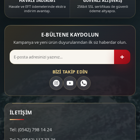
HAVALE İNDİRİMİ
GÜVENLİ ALIŞVERİŞ
Havale ve EFT ödemelerinde ekstra
256bit SSL sertifikası ile güvenli
indirim avantajı.
ödeme altyapısı.
E-BÜLTENE KAYDOLUN
Kampanya ve yeni ürün duyurularından ilk siz haberdar olun.
+
BİZİ TAKİP EDİN
İLETİŞİM
Tel: (0542) 798 14 24
Tel 2: (0542) 117 33 36