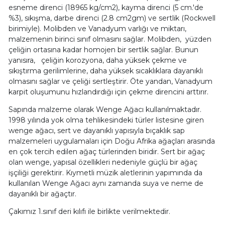
esneme direnci (18965 kg/cm2), kayma direnci (5 cm.'de
%3), sıkışma, darbe direnci (2.8 cm2gm) ve sertlik (Rockwell
birimiyle). Molibden ve Vanadyum varlığı ve miktarı,
malzemenin birinci sınıf olmasını sağlar. Molibden, yüzden
çeliğin ortasına kadar homojen bir sertlik sağlar. Bunun
yanısıra, çeliğin korozyona, daha yüksek çekme ve
sıkıştırma gerilimlerine, daha yüksek sıcaklıklara dayanıklı
olmasını sağlar ve çeliği sertleştirir. Öte yandan, Vanadyum
karpit oluşumunu hızlandırdığı için çekme direncini arttırır.
Sapında malzeme olarak Wenge Ağacı kullanılmaktadır.
1998 yılında yok olma tehlikesindeki türler listesine giren
wenge ağacı, sert ve dayanıklı yapısıyla bıçaklık sap
malzemeleri uygulamaları için Doğu Afrika ağaçları arasında
en çok tercih edilen ağaç türlerinden biridir. Sert bir ağaç
olan wenge, yapısal özellikleri nedeniyle güçlü bir ağaç
işçiliği gerektirir. Kıymetli müzik aletlerinin yapımında da
kullanılan Wenge Ağacı aynı zamanda suya ve neme de
dayanıklı bir ağaçtır.
Çakımız 1.sınıf deri kılıfı ile birlikte verilmektedir.