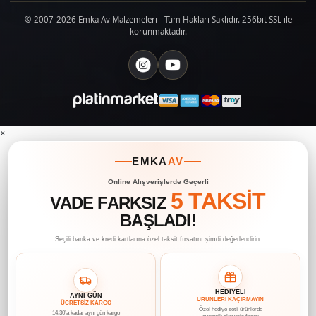
© 2007-2026 Emka Av Malzemeleri - Tüm Hakları Saklıdır. 256bit SSL ile
korunmaktadır.
×
EMKA
AV
Online Alışverişlerde Geçerli
5 TAKSİT
VADE FARKSIZ
BAŞLADI!
Seçili banka ve kredi kartlarına özel taksit fırsatını şimdi değerlendirin.
HEDİYELİ
AYNI GÜN
ÜRÜNLERİ KAÇIRMAYIN
ÜCRETSİZ KARGO
Özel hediye setli ürünlerde
14.30’a kadar aynı gün kargo