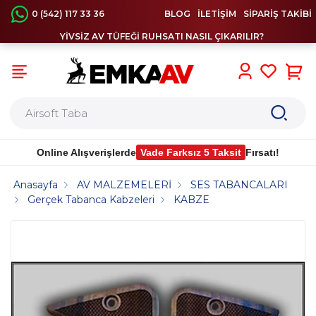
0 (542) 117 33 36
BLOG
İLETİŞİM
SİPARİŞ TAKİBİ
YİVSİZ AV TÜFEĞİ RUHSATI NASIL ÇIKARILIR?
0
Online Alışverişlerde
Vade Farksız 5 Taksit
Fırsatı!
Anasayfa
AV MALZEMELERİ
SES TABANCALARI
Gerçek Tabanca Kabzeleri
KABZE