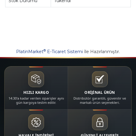
Stok Durumu
Tükendi
®
PlatinMarket
E-Ticaret Sistemi
İle Hazırlanmıştır.
HIZLI KARGO
ORİJİNAL ÜRÜN
14:30'a kadar verilen siparişler aynı
Distribütör garantili, güvenilir ve
gün kargoya teslim edilir.
markalı ürün seçenekleri.
HAVALE İNDİRİMİ
GÜVENLİ ALIŞVERİŞ