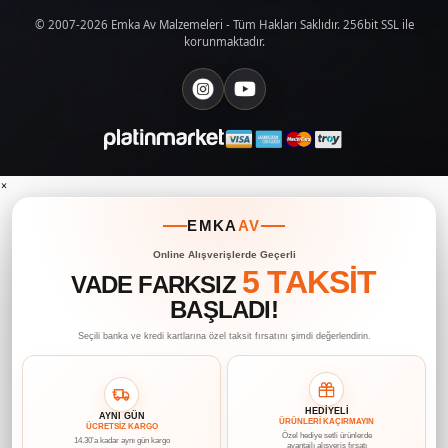
© 2007-2026 Emka Av Malzemeleri - Tüm Hakları Saklıdır. 256bit SSL ile
korunmaktadır.
×
EMKA
AV
Online Alışverişlerde Geçerli
5 TAKSİT
VADE FARKSIZ
BAŞLADI!
Seçili banka ve kredi kartlarına özel taksit fırsatını şimdi değerlendirin.
HEDİYELİ
AYNI GÜN
ÜRÜNLERİ KAÇIRMAYIN
ÜCRETSİZ KARGO
Özel hediye setli ürünlerde
14.30’a kadar aynı gün kargo
avantajlı alışveriş fırsatı